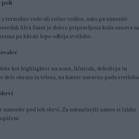
 polt
 s termalno vodo ali rožno vodico, nato pa nanesite
besedah Alex Saint je dobro pripravljena koža osnova za
krema pa hkrati lepo odbija svetlobo.
jevalec
ite kot highlighter na nosu, ličnicah, dekolteju in
e dele obraza in telesa, na katere naravno pada svetloba
obrvi
nanesite pod lok obrvi. Za natančnejši nanos si lahko
opičem.