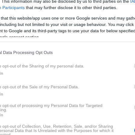
. This information may also be disclosed by us to third parties on the
IA
Participants
that may further disclose it to other third parties.
 that this website/app uses one or more Google services and may gath
Profimedi
including but not limited to your visit or usage behaviour. You may click 
 izdelana leta 1926, je skozi desetletja ohranila svojo
 to Google and its third-party tags to use your data for below specifi
 postala svetovna uspešnica. Po podatkih
revije Vogue
ogle consent section.
da
več kot ena tuba kreme
Skin Food
vsakih štiri
remo najdete tudi v spletni trgovini dm, kjer stane
9,3
l Data Processing Opt Outs
o opt-out of the Sharing of my personal data.
In
kov za Vogue je Bella Hadid razkrila, da mesečno
ub kreme Skin Food. Ob tem je priznala:
"S to kremo sem
o opt-out of the Sale of my Personal Data.
In
to opt-out of processing my Personal Data for Targeted
ing.
In
o opt-out of Collection, Use, Retention, Sale, and/or Sharing
ersonal Data that Is Unrelated with the Purposes for which it
lected.