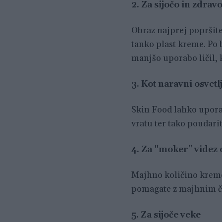
2. Za sijočo in zdravo
Obraz najprej popršite
tanko plast kreme. Po 
manjšo uporabo ličil, 
3. Kot naravni osvetl
Skin Food lahko uporab
vratu ter tako poudarit
4. Za "moker" videz 
Majhno količino kreme 
pomagate z majhnim č
5. Za sijoče veke