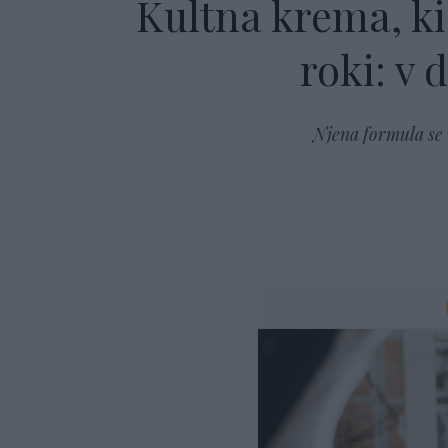
Kultna krema, ki 
roki: v 
Njena formula se v