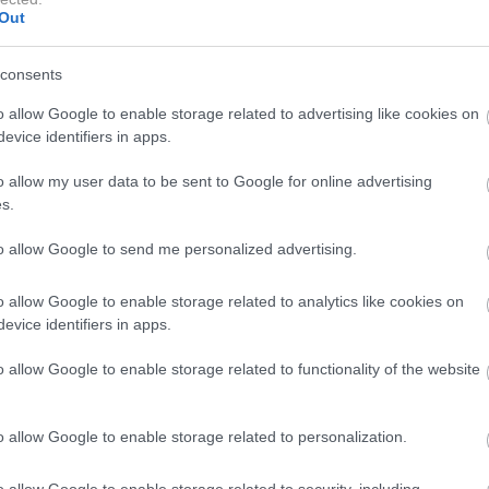
Out
consents
o allow Google to enable storage related to advertising like cookies on
evice identifiers in apps.
o allow my user data to be sent to Google for online advertising
s.
to allow Google to send me personalized advertising.
o allow Google to enable storage related to analytics like cookies on
evice identifiers in apps.
o allow Google to enable storage related to functionality of the website
a
Alex Saint
, ki kremo uporablja že več kot 20 let, pravi,
 katerega si težko predstavlja svoje delo.
"Lisa Eldridge
o allow Google to enable storage related to personalization.
e to dobesedno hrana za kožo,"
se spominja Saintova in
opolnoma prav.
o allow Google to enable storage related to security, including