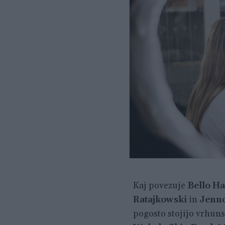
Kaj povezuje
Bello Ha
Ratajkowski
in
Jenno
pogosto stojijo vrhunsk