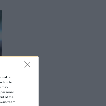
sonal or
ection to
ou may
 personal
out of the
 downstream