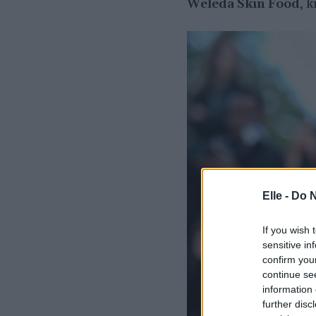
Weleda Skin Food
, k
Elle -
Do N
If you wish 
sensitive in
confirm you
continue se
information 
further disc