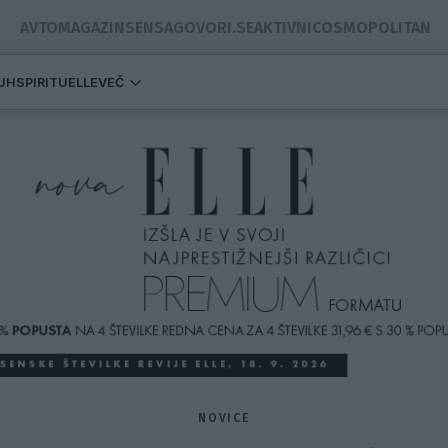
AVTOMAGAZIN
SENSA
GOVORI.SE
AKTIVNI
COSMOPOLITAN
DUH
SPIRITUELLE
VEČ
NOVICE