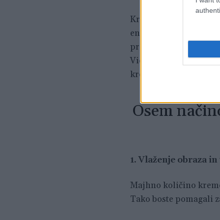
authenti
Krema vsebuje rastlins
enega tistih izdelkov, 
pravi
Alex Saint
, vas 
Victoria Beckham, ki j
kremo proizvajati v več
Osem način
1. Vlaženje obraza in 
Majhno količino kreme 
Tako boste pomagali za