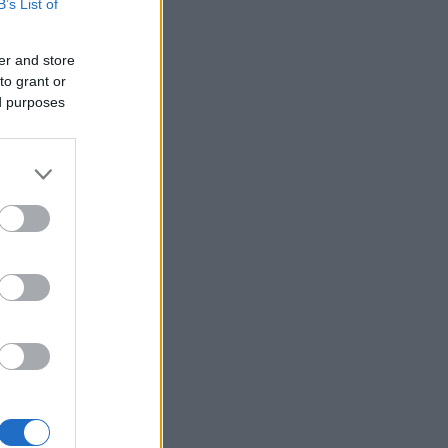
B’s List of
er and store
a
to grant or
ed purposes
5