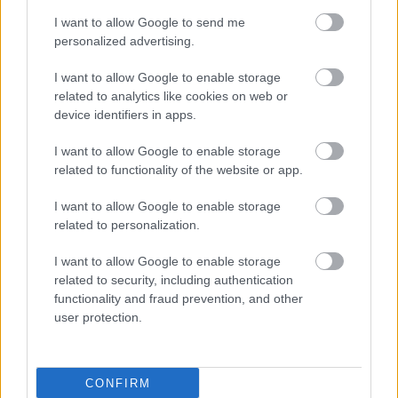
I want to allow Google to send me
personalized advertising.
To je navada ženske,
5 barv, ki najbolje
I want to allow Google to enable storage
ki je pri 45+ videti
pristajajo
related to analytics like cookies on web or
mlajša od vrstnic:
blondinkam: Odkrijte
device identifiers in apps.
Prva in zadnja sta
komplementarne
najpomembnejši za
odtenke za svetlolase
I want to allow Google to enable storage
vzdrževanje
dame s stilom
related to functionality of the website or app.
mladostnega videza
I want to allow Google to enable storage
related to personalization.
I want to allow Google to enable storage
related to security, including authentication
functionality and fraud prevention, and other
user protection.
CONFIRM