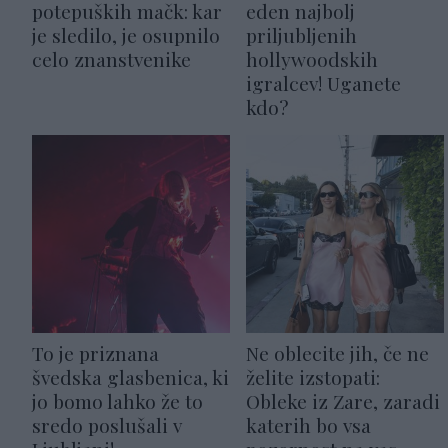
potepuških mačk: kar
eden najbolj
je sledilo, je osupnilo
priljubljenih
celo znanstvenike
hollywoodskih
igralcev! Uganete
kdo?
To je priznana
Ne oblecite jih, če ne
švedska glasbenica, ki
želite izstopati:
jo bomo lahko že to
Obleke iz Zare, zaradi
sredo poslušali v
katerih bo vsa