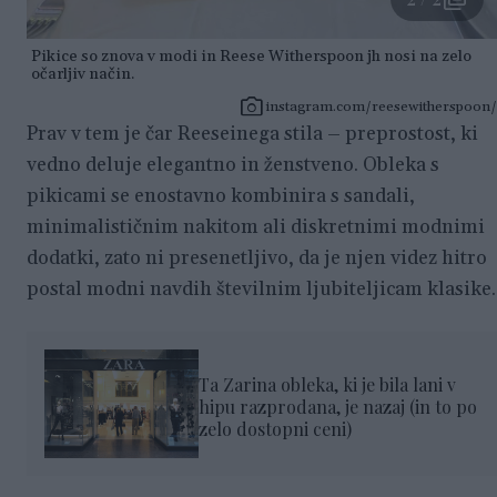
Pikice so znova v modi in Reese Witherspoon jh nosi na zelo
očarljiv način.
instagram.com/reesewitherspoon/
Prav v tem je čar Reeseinega stila – preprostost, ki
vedno deluje elegantno in ženstveno. Obleka s
pikicami se enostavno kombinira s sandali,
minimalističnim nakitom ali diskretnimi modnimi
dodatki, zato ni presenetljivo, da je njen videz hitro
postal modni navdih številnim ljubiteljicam klasike.
Ta Zarina obleka, ki je bila lani v
hipu razprodana, je nazaj (in to po
zelo dostopni ceni)