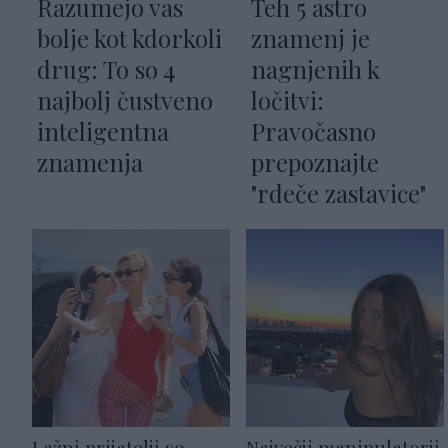
Razumejo vas
Teh 5 astro
bolje kot kdorkoli
znamenj je
drug: To so 4
nagnjenih k
najbolj čustveno
ločitvi:
inteligentna
Pravočasno
znamenja
prepoznajte
"rdeče zastavice"
Lažni prijatelji so
Največji manipulatorji