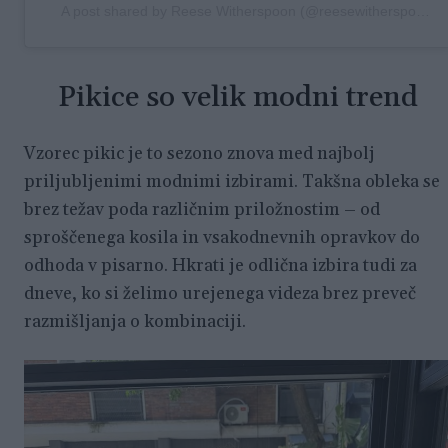
A post shared by Reese Witherspoon (@reesewitherspoon)
Pikice so velik modni trend
Vzorec pikic je to sezono znova med najbolj
priljubljenimi modnimi izbirami. Takšna obleka se
brez težav poda različnim priložnostim – od
sproščenega kosila in vsakodnevnih opravkov do
odhoda v pisarno. Hkrati je odlična izbira tudi za
dneve, ko si želimo urejenega videza brez preveč
razmišljanja o kombinaciji.