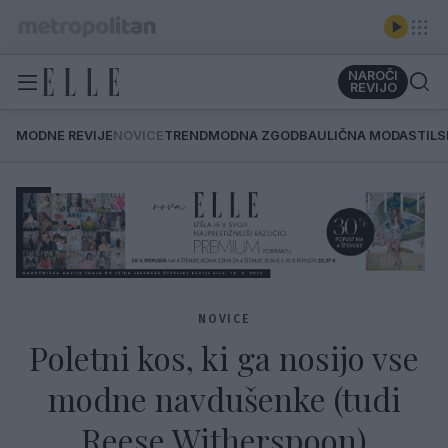
NAROČI
REVIJO
MODNE REVIJE
NOVICE
TREND
MODNA ZGODBA
ULIČNA MODA
STIL
NOVICE
Poletni kos, ki ga nosijo vse
modne navdušenke (tudi
Reese Witherspoon)