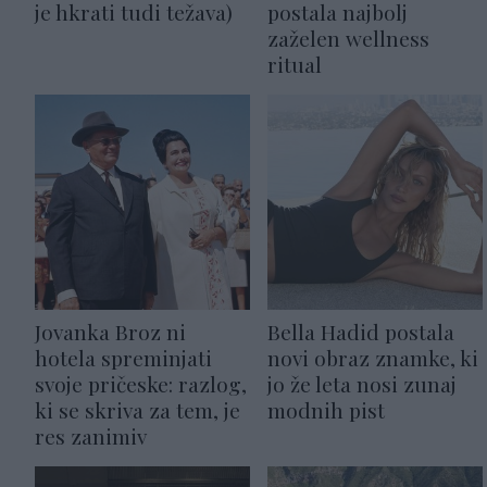
je hkrati tudi težava)
postala najbolj
zaželen wellness
ritual
Jovanka Broz ni
Bella Hadid postala
hotela spreminjati
novi obraz znamke, ki
svoje pričeske: razlog,
jo že leta nosi zunaj
ki se skriva za tem, je
modnih pist
res zanimiv