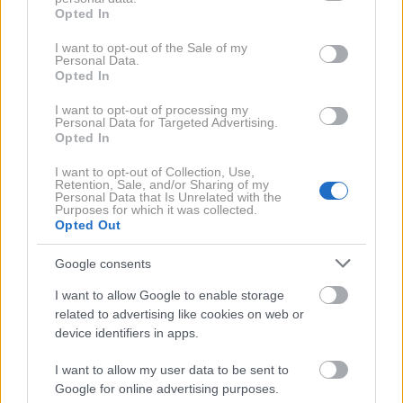
grant or deny consent to Google and its third-party tags to
Opted In
use your data for below specified purposes in below Google
consent section.
I want to opt-out of the Sale of my
Personal Data.
Opted In
I want to opt-out of processing my
Personal Data for Targeted Advertising.
Opted In
I want to opt-out of Collection, Use,
»Popsicle lips«: poletni trend ustnic,
Retention, Sale, and/or Sharing of my
Personal Data that Is Unrelated with the
ki je videti kot sladek spomin iz
Purposes for which it was collected.
Opted Out
otroštva
Google consents
I want to allow Google to enable storage
related to advertising like cookies on web or
device identifiers in apps.
I want to allow my user data to be sent to
Google for online advertising purposes.