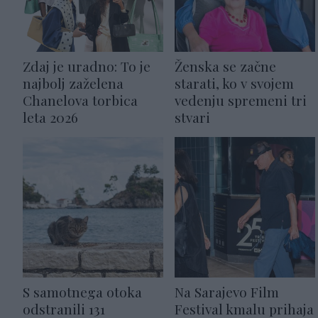
Zdaj je uradno: To je
Ženska se začne
najbolj zaželena
starati, ko v svojem
Chanelova torbica
vedenju spremeni tri
leta 2026
stvari
S samotnega otoka
Na Sarajevo Film
odstranili 131
Festival kmalu prihaja