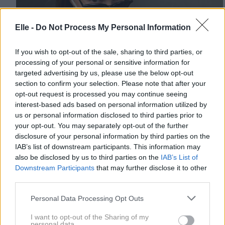
Elle -
Do Not Process My Personal Information
If you wish to opt-out of the sale, sharing to third parties, or
processing of your personal or sensitive information for
targeted advertising by us, please use the below opt-out
Hailey Bieber v modo vrnila
section to confirm your selection. Please note that after your
opt-out request is processed you may continue seeing
pozabljen dodatek iz 90-ih, ki stane 5
interest-based ads based on personal information utilized by
evrov
us or personal information disclosed to third parties prior to
your opt-out. You may separately opt-out of the further
disclosure of your personal information by third parties on the
IAB’s list of downstream participants. This information may
also be disclosed by us to third parties on the
IAB’s List of
Downstream Participants
that may further disclose it to other
third parties.
Lepota
Please note that this website/app uses one or more Google
Personal Data Processing Opt Outs
services and may gather and store information including but
not limited to your visit or usage behaviour. You may click to
I want to opt-out of the Sharing of my
personal data.