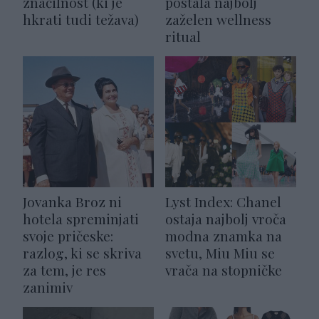
značilnost (ki je
postala najbolj
hkrati tudi težava)
zaželen wellness
ritual
Jovanka Broz ni
Lyst Index: Chanel
hotela spreminjati
ostaja najbolj vroča
svoje pričeske:
modna znamka na
razlog, ki se skriva
svetu, Miu Miu se
za tem, je res
vrača na stopničke
zanimiv