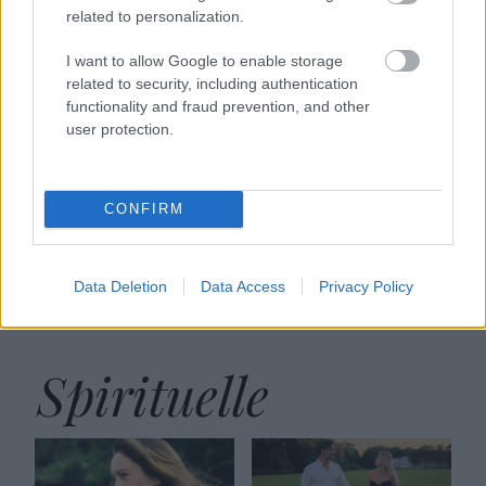
related to personalization.
I want to allow Google to enable storage
To je navada ženske,
5 barv, ki najbolje
related to security, including authentication
ki je pri 45+ videti
pristajajo
functionality and fraud prevention, and other
mlajša od vrstnic:
blondinkam:
user protection.
Prva in zadnja sta
Odkrijte
najpomembnejši za
komplementarne
vzdrževanje
odtenke za
CONFIRM
mladostnega videza
svetlolase dame s
stilom
Data Deletion
Data Access
Privacy Policy
Spirituelle