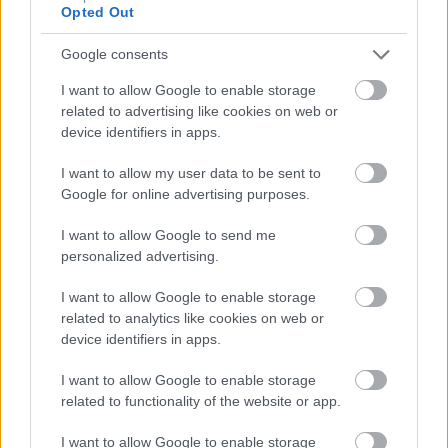
Opted Out
Google consents
I want to allow Google to enable storage
related to advertising like cookies on web or
device identifiers in apps.
I want to allow my user data to be sent to
Bi to lahko povrnilo
»Popsicle lips«:
Google for online advertising purposes.
naravno barvo sivim
poletni trend ustnic,
I want to allow Google to send me
lasem? Dermatolog
ki je videti kot
personalized advertising.
razkriva novo
sladek spomin iz
raziskavo
otroštva
I want to allow Google to enable storage
related to analytics like cookies on web or
device identifiers in apps.
I want to allow Google to enable storage
related to functionality of the website or app.
I want to allow Google to enable storage