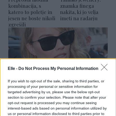
kombinacija, s
znamka finega
katero to poletje in
nakita, ki jo velja
jesen ne boste nikoli
imeti na radarju
zgrešili
Elle -
Do Not Process My Personal Information
If you wish to opt-out of the sale, sharing to third parties, or
Komplet, ki spominja na spalno
processing of your personal or sensitive information for
srajco: Margot Robbie pokazala,
targeted advertising by us, please use the below opt-out
kako ga nositi na šik način
section to confirm your selection. Please note that after your
opt-out request is processed you may continue seeing
interest-based ads based on personal information utilized by
us or personal information disclosed to third parties prior to