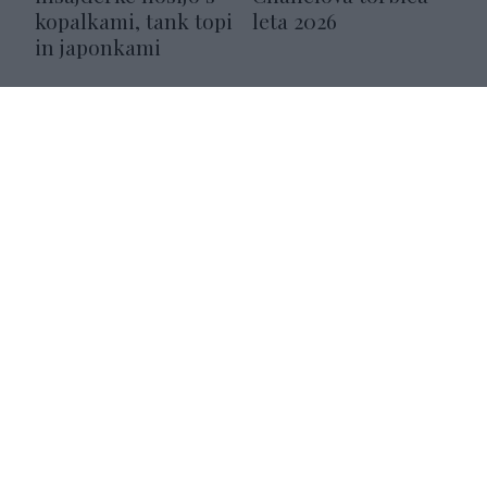
kopalkami, tank topi
leta 2026
in japonkami
NAROČITE SE NA PREJEMANJE NOVIC
NAROČI SE