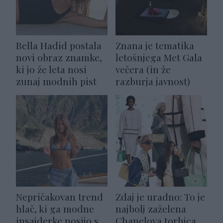
Bella Hadid postala
Znana je tematika
novi obraz znamke,
letošnjega Met Gala
ki jo že leta nosi
večera (in že
zunaj modnih pist
razburja javnost)
Nepričakovan trend
Zdaj je uradno: To je
hlač, ki ga modne
najbolj zaželena
insajderke nosijo s
Chanelova torbica