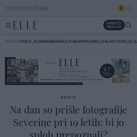
NAROČI
REVIJO
NOVICE
DOLG JEZIK
MIŠMAŠ
KULTURA
PERSONELLE
SLASTNO
ELLEJ
NOVICE
Na dan so prišle fotografije
Severine pri 19 letih: bi jo
sploh prepoznali?