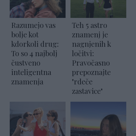
Razumejo vas
Teh 5 astro
bolje kot
znamenj je
kdorkoli drug:
nagnjenih k
To so 4 najbolj
ločitvi:
čustveno
Pravočasno
inteligentna
prepoznajte
znamenja
"rdeče
zastavice"