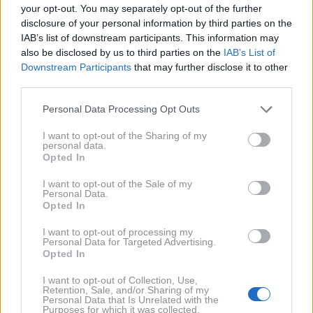
your opt-out. You may separately opt-out of the further
disclosure of your personal information by third parties on the
IAB’s list of downstream participants. This information may
Lepota
also be disclosed by us to third parties on the
IAB’s List of
Downstream Participants
that may further disclose it to other
third parties.
Please note that this website/app uses one or more Google
Personal Data Processing Opt Outs
services and may gather and store information including but
not limited to your visit or usage behaviour. You may click to
I want to opt-out of the Sharing of my
personal data.
grant or deny consent to Google and its third-party tags to
Opted In
use your data for below specified purposes in below Google
consent section.
I want to opt-out of the Sale of my
Personal Data.
Opted In
Poletni koktajl v obliki dišav:
I want to opt-out of processing my
Personal Data for Targeted Advertising.
Mugler predstavil novo linijo za
Opted In
vroče dni
I want to opt-out of Collection, Use,
Retention, Sale, and/or Sharing of my
Personal Data that Is Unrelated with the
Purposes for which it was collected.