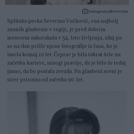
Instagram/@severina
Splitska pevka Severina Vučković, ena najbolj
znanih glasbenic v regiji, je pred dobrim
mesecem zakorakala v 54. leto življenja, zdaj pa
so na dan prišle njene fotografije iz časa, ko je
imela komaj 19 let. Čeprav je bila takrat šele na
začetku kariere, mnogi pravijo, da je bilo že tedaj
jasno, da bo postala zvezda. Na glasbeni sceni je
sicer prisotna od začetka 90. let.