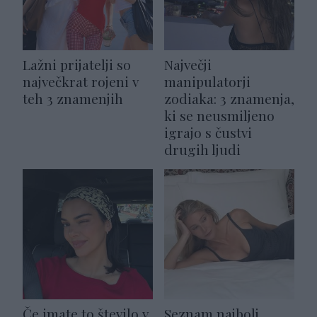
Lažni prijatelji so
Največji
največkrat rojeni v
manipulatorji
teh 3 znamenjih
zodiaka: 3 znamenja,
ki se neusmiljeno
igrajo s čustvi
drugih ljudi
Če imate to število v
Seznam najbolj