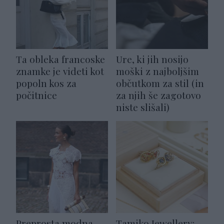
Ta obleka francoske
Ure, ki jih nosijo
znamke je videti kot
moški z najboljšim
popoln kos za
občutkom za stil (in
počitnice
za njih še zagotovo
niste slišali)
Preprosta modna
Tamiko Jewellery: