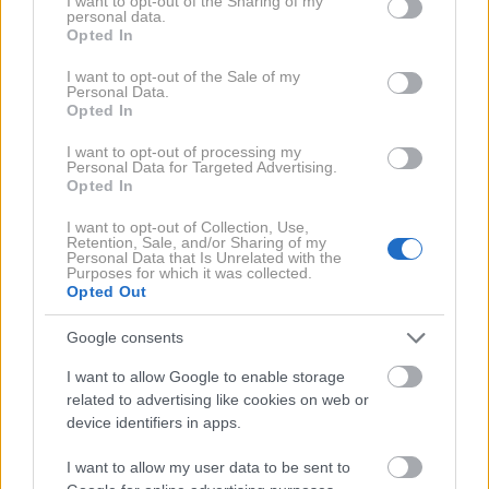
not limited to your visit or usage behaviour. You may click to
I want to opt-out of the Sharing of my
personal data.
grant or deny consent to Google and its third-party tags to
Opted In
use your data for below specified purposes in below Google
consent section.
I want to opt-out of the Sale of my
Personal Data.
Opted In
Lyst Index: Chanel
Hailey Bieber v
I want to opt-out of processing my
ostaja najbolj vroča
modo vrnila
Personal Data for Targeted Advertising.
Opted In
modna znamka na
pozabljen dodatek
svetu, Miu Miu se
iz 90-ih, ki stane 5
I want to opt-out of Collection, Use,
vrača na stopničke
evrov
Retention, Sale, and/or Sharing of my
Personal Data that Is Unrelated with the
Purposes for which it was collected.
Opted Out
Google consents
I want to allow Google to enable storage
related to advertising like cookies on web or
device identifiers in apps.
I want to allow my user data to be sent to