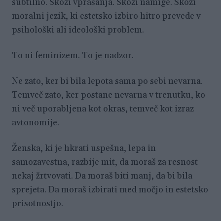
subtilno. Skozi vprašanja. Skozi namige. Skozi
moralni jezik, ki estetsko izbiro hitro prevede v
psihološki ali ideološki problem.
To ni feminizem. To je nadzor.
Ne zato, ker bi bila lepota sama po sebi nevarna.
Temveč zato, ker postane nevarna v trenutku, ko
ni več uporabljena kot okras, temveč kot izraz
avtonomije.
Ženska, ki je hkrati uspešna, lepa in
samozavestna, razbije mit, da moraš za resnost
nekaj žrtvovati. Da moraš biti manj, da bi bila
sprejeta. Da moraš izbirati med močjo in estetsko
prisotnostjo.