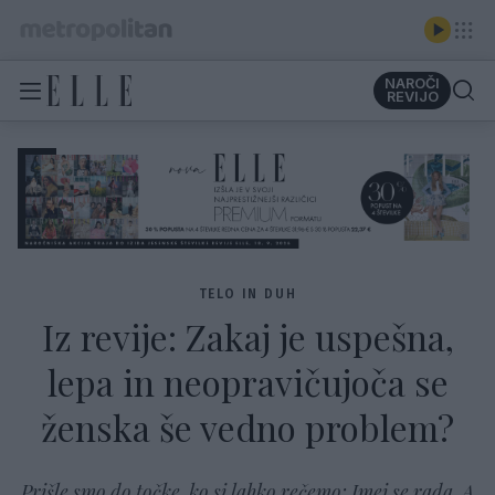
NAROČI
REVIJO
TELO IN DUH
Iz revije: Zakaj je uspešna,
lepa in neopravičujoča se
ženska še vedno problem?
Prišle smo do točke, ko si lahko rečemo: Imej se rada. A