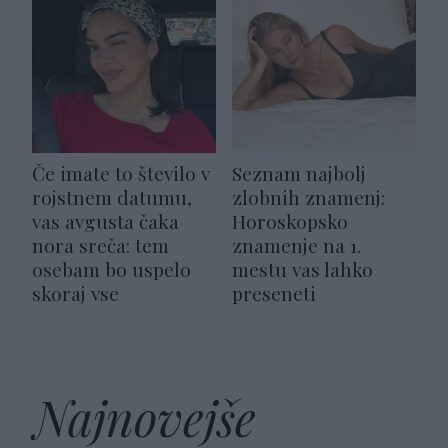
Če imate to število v
Seznam najbolj
rojstnem datumu,
zlobnih znamenj:
vas avgusta čaka
Horoskopsko
nora sreča: tem
znamenje na 1.
osebam bo uspelo
mestu vas lahko
skoraj vse
preseneti
Najnovejše