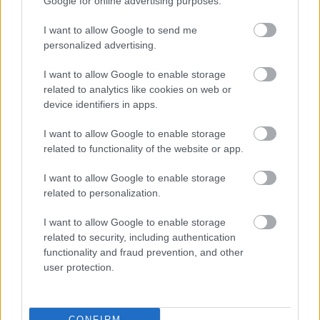
Ključni modni trendi, ki bodo
Google for online advertising purposes.
zaznamovali jesen 2026 (zaradi
I want to allow Google to send me
njih komaj čakamo na september)
personalized advertising.
I want to allow Google to enable storage
related to analytics like cookies on web or
device identifiers in apps.
I want to allow Google to enable storage
Lepota
related to functionality of the website or app.
I want to allow Google to enable storage
related to personalization.
I want to allow Google to enable storage
related to security, including authentication
functionality and fraud prevention, and other
user protection.
CONFIRM