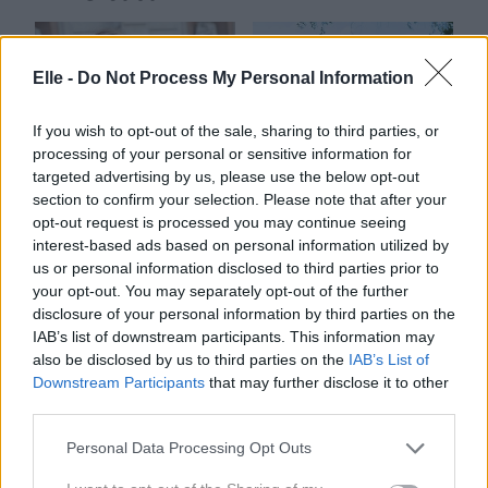
Elle -
Do Not Process My Personal Information
If you wish to opt-out of the sale, sharing to third parties, or
processing of your personal or sensitive information for
targeted advertising by us, please use the below opt-out
section to confirm your selection. Please note that after your
opt-out request is processed you may continue seeing
Komplet, ki
Modni dan v
interest-based ads based on personal information utilized by
spominja na spalno
Centralnem parku
us or personal information disclosed to third parties prior to
your opt-out. You may separately opt-out of the further
srajco: Margot
disclosure of your personal information by third parties on the
Robbie pokazala,
IAB’s list of downstream participants. This information may
kako ga nositi na šik
also be disclosed by us to third parties on the
IAB’s List of
način
Downstream Participants
that may further disclose it to other
third parties.
Please note that this website/app uses one or more Google
Personal Data Processing Opt Outs
services and may gather and store information including but