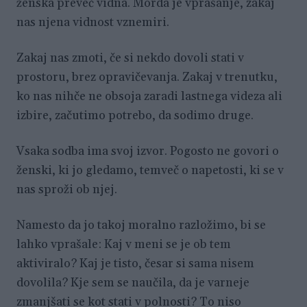
ženska preveč vidna. Morda je vprašanje, zakaj
nas njena vidnost vznemiri.
Zakaj nas zmoti, če si nekdo dovoli stati v
prostoru, brez opravičevanja. Zakaj v trenutku,
ko nas nihče ne obsoja zaradi lastnega videza ali
izbire, začutimo potrebo, da sodimo druge.
Vsaka sodba ima svoj izvor. Pogosto ne govori o
ženski, ki jo gledamo, temveč o napetosti, ki se v
nas sproži ob njej.
Namesto da jo takoj moralno razložimo, bi se
lahko vprašale: Kaj v meni se je ob tem
aktiviralo? Kaj je tisto, česar si sama nisem
dovolila? Kje sem se naučila, da je varneje
zmanjšati se kot stati v polnosti? To niso