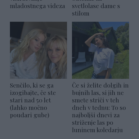
mladostnega videza
svetlolase dame s
stilom
Senčilo, ki se ga
Če si želite dolgih in
izogibajte, če ste
bujnih las, si jih ne
stari nad 50 let
smete striči v teh
(lahko močno
dneh v tednu: To so
poudari gube)
najboljši dnevi za
striženje las po
luninem koledarju