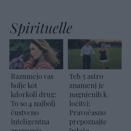
Spirituelle
Razumejo vas
Teh 5 astro
bolje kot
znamenj je
kdorkoli drug:
nagnjenih k
To so 4 najbolj
ločitvi:
čustveno
Pravočasno
inteligentna
prepoznajte
znamenja
"rdeče