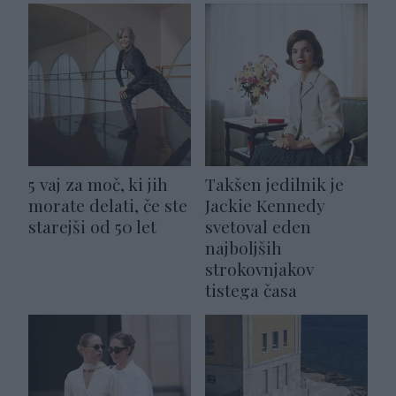
5 vaj za moč, ki jih
Takšen jedilnik je
morate delati, če ste
Jackie Kennedy
starejši od 50 let
svetoval eden
najboljših
strokovnjakov
tistega časa