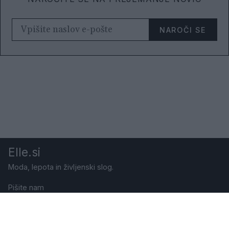
NAROČI SE
Elle.si
Moda, lepota in življenski slog.
Pišite nam
Naročite revijo
Pravno obvestilo
Politika varstva zasebnosti