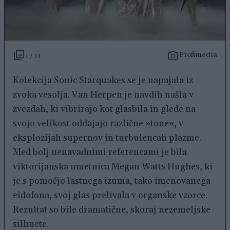
Profimedia
1 / 11
Kolekcija Sonic Starquakes se je napajala iz
zvoka vesolja. Van Herpen je navdih našla v
zvezdah, ki vibrirajo kot glasbila in glede na
svojo velikost oddajajo različne »tone«, v
eksplozijah supernov in turbulencah plazme.
Med bolj nenavadnimi referencami je bila
viktorijanska umetnica Megan Watts Hughes, ki
je s pomočjo lastnega izuma, tako imenovanega
eidofona, svoj glas prelivala v organske vzorce.
Rezultat so bile dramatične, skoraj nezemeljske
silhuete.