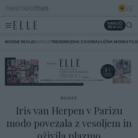
NAROČI
REVIJO
MODNE REVIJE
NOVICE
TREND
MODNA ZGODBA
ULIČNA MODA
STIL
NOVICE
Iris van Herpen v Parizu
modo povezala z vesoljem in
oživila plazmo