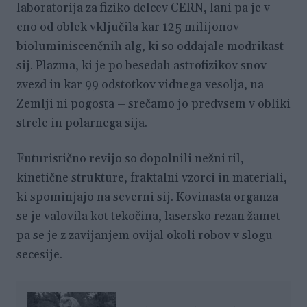
laboratorija za fiziko delcev CERN, lani pa je v
eno od oblek vključila kar 125 milijonov
bioluminiscenčnih alg, ki so oddajale modrikast
sij. Plazma, ki je po besedah astrofizikov snov
zvezd in kar 99 odstotkov vidnega vesolja, na
Zemlji ni pogosta – srečamo jo predvsem v obliki
strele in polarnega sija.
Futuristično revijo so dopolnili nežni til,
kinetične strukture, fraktalni vzorci in materiali,
ki spominjajo na severni sij. Kovinasta organza
se je valovila kot tekočina, lasersko rezan žamet
pa se je z zavijanjem ovijal okoli robov v slogu
secesije.