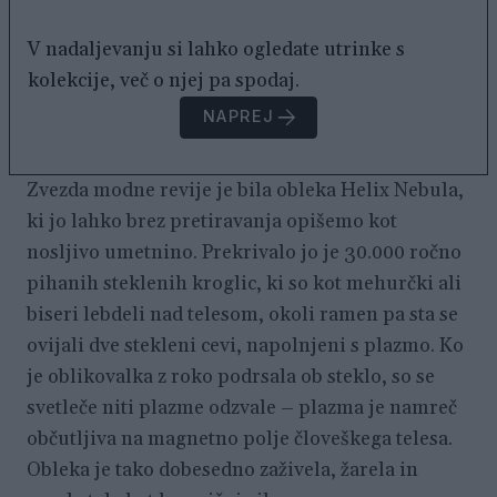
V nadaljevanju si lahko ogledate utrinke s
kolekcije, več o njej pa spodaj.
NAPREJ
Zvezda modne revije je bila obleka Helix Nebula,
ki jo lahko brez pretiravanja opišemo kot
nosljivo umetnino. Prekrivalo jo je 30.000 ročno
pihanih steklenih kroglic, ki so kot mehurčki ali
biseri lebdeli nad telesom, okoli ramen pa sta se
ovijali dve stekleni cevi, napolnjeni s plazmo. Ko
je oblikovalka z roko podrsala ob steklo, so se
svetleče niti plazme odzvale – plazma je namreč
občutljiva na magnetno polje človeškega telesa.
Obleka je tako dobesedno zaživela, žarela in