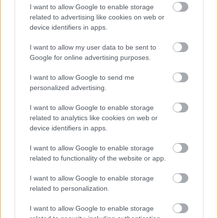
I want to allow Google to enable storage
related to advertising like cookies on web or
device identifiers in apps.
Prevroče, da bi se
Poletni koktajl v
sončili? Tu je 5
obliki dišav: Mugler
I want to allow my user data to be sent to
Google for online advertising purposes.
najboljših losjonov
predstavil novo
za samoporjavitev, ki
linijo za vroče dni
I want to allow Google to send me
so primerni tudi za
personalized advertising.
začetnike
I want to allow Google to enable storage
related to analytics like cookies on web or
device identifiers in apps.
I want to allow Google to enable storage
related to functionality of the website or app.
I want to allow Google to enable storage
related to personalization.
Bi to lahko povrnilo
»Popsicle lips«:
I want to allow Google to enable storage