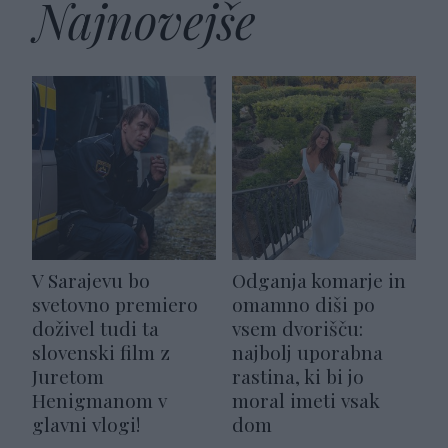
Najnovejše
V Sarajevu bo
Odganja komarje in
svetovno premiero
omamno diši po
doživel tudi ta
vsem dvorišču:
slovenski film z
najbolj uporabna
Juretom
rastina, ki bi jo
Henigmanom v
moral imeti vsak
glavni vlogi!
dom