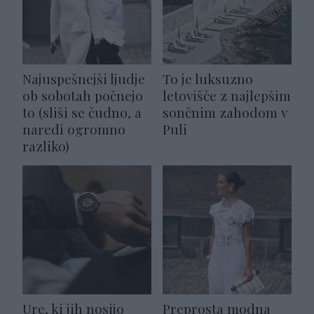
Najuspešnejši ljudje
To je luksuzno
ob sobotah počnejo
letovišče z najlepšim
to (sliši se čudno, a
sončnim zahodom v
naredi ogromno
Puli
razliko)
Ure, ki jih nosijo
Preprosta modna