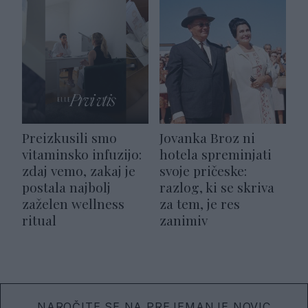
Preizkusili smo
Jovanka Broz ni
vitaminsko infuzijo:
hotela spreminjati
zdaj vemo, zakaj je
svoje pričeske:
postala najbolj
razlog, ki se skriva
zaželen wellness
za tem, je res
ritual
zanimiv
NAROČITE SE NA PREJEMANJE NOVIC