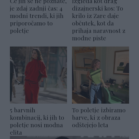
Če jih še ne poznate,
Izgleda kot drag
je zdaj zadnji čas: 4
dizajnerski kos: To
modni trendi, ki jih
krilo iz Zare daje
priporočamo to
občutek, kot da
poletje
prihaja naravnost z
modne piste
5 barvnih
To poletje izbiramo
kombinacij, ki jih to
barve, ki z obraza
poletje nosi modna
odštejejo leta
elita