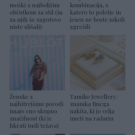
moški z najboljšim
kombinacija, s
občutkom za stil (in
katero to poletje in
za njih še zagotovo
jesen ne boste nikoli
niste slišali)
zgrešili
Ženske z
Tamiko Jewellery:
najhitrejšimi porodi
znamka finega
imajo eno skupno
nakita, ki jo velja
značilnost (ki je
imeti na radarju
hkrati tudi težava)