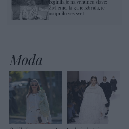
Izginila je na vrhuncu slave:
Življenje, ki ga je izbrala, je
osupnilo ves svet
Moda