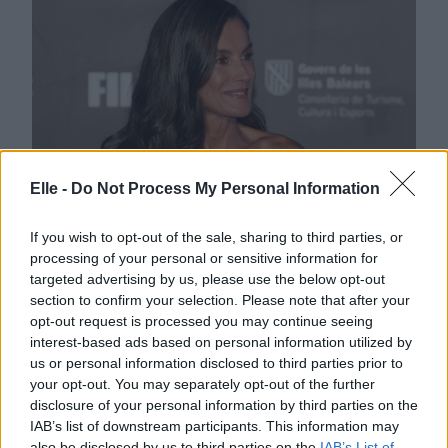
Elle -
Do Not Process My Personal Information
Asimetrična obleka španske
kraljice, ki razkrije ravno prav in
If you wish to opt-out of the sale, sharing to third parties, or
processing of your personal or sensitive information for
prikrije vse nepravilnosti
targeted advertising by us, please use the below opt-out
section to confirm your selection. Please note that after your
opt-out request is processed you may continue seeing
interest-based ads based on personal information utilized by
us or personal information disclosed to third parties prior to
your opt-out. You may separately opt-out of the further
Lepota
disclosure of your personal information by third parties on the
IAB’s list of downstream participants. This information may
also be disclosed by us to third parties on the
IAB’s List of