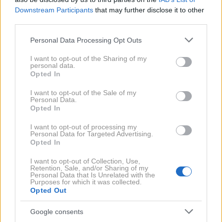
Downstream Participants
that may further disclose it to other
third parties.
Please note that this website/app uses one or more Google
Personal Data Processing Opt Outs
services and may gather and store information including but
not limited to your visit or usage behaviour. You may click to
I want to opt-out of the Sharing of my
personal data.
grant or deny consent to Google and its third-party tags to
Opted In
use your data for below specified purposes in below Google
consent section.
I want to opt-out of the Sale of my
Personal Data.
ELLE testira: Najboljše sončne
Opted In
kreme za obraz, ki izboljšajo videz
I want to opt-out of processing my
Personal Data for Targeted Advertising.
kože in ne puščajo belih madežev
Opted In
I want to opt-out of Collection, Use,
Retention, Sale, and/or Sharing of my
Personal Data that Is Unrelated with the
Purposes for which it was collected.
Opted Out
Google consents