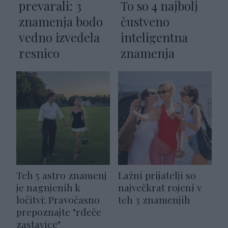
prevarali: 3
To so 4 najbolj
znamenja bodo
čustveno
vedno izvedela
inteligentna
resnico
znamenja
Teh 5 astro znamenj
Lažni prijatelji so
je nagnjenih k
največkrat rojeni v
ločitvi: Pravočasno
teh 3 znamenjih
prepoznajte "rdeče
zastavice"