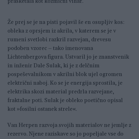
prasketala kot kozmični vihar.
Že prej se je na pisti pojavil še en osupljiv kos:
obleka z oprsjem iz akrila, v katerem se je v
rumeni svetlobi razkril razvejan, drevesu
podoben vzorec – tako imenovana
Lichtenbergova figura. Ustvaril jo je znanstvenik
in inženir Dale Sulak, ki je z delčnim
pospeševalnikom v akrilni blok ujel ogromen
električni naboj. Ko se je energija sprostila, je
elektrika skozi material predrla razvejane,
fraktalne poti. Sulak je obleko poetično opisal
kot »fosilni ostanek strele«.
Van Herpen razvoja svojih materialov ne jemlje z
rezervo. Njene raziskave so jo popeljale vse do