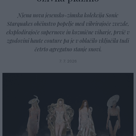
Njena nova jesensko-zimska kolekcija Sonic
Starquakes občinstvo popelje med vibrirajoče zvezde,
eksplodirajoče supernove in kozmične viharje, prvič v
zgodovini haute couture pa je v oblačilo vključila tudi
četrto agregatno stanje snovi.
7. 7. 2026