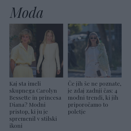
Moda
Kaj sta imeli
Če jih še ne poznate,
skupnega Carolyn
je zdaj zadnji čas: 4
Bessette in princesa
modni trendi, ki jih
Diana? Modni
priporočamo to
pristop, ki ju je
poletje
spremenil v stilski
ikoni