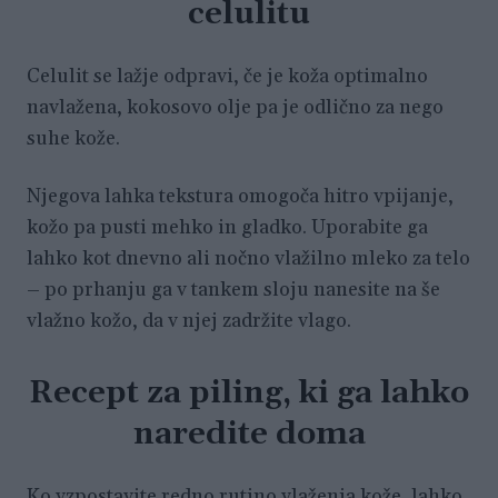
celulitu
Celulit se lažje odpravi, če je koža optimalno
navlažena, kokosovo olje pa je odlično za nego
suhe kože.
Njegova lahka tekstura omogoča hitro vpijanje,
kožo pa pusti mehko in gladko. Uporabite ga
lahko kot dnevno ali nočno vlažilno mleko za telo
– po prhanju ga v tankem sloju nanesite na še
vlažno kožo, da v njej zadržite vlago.
Recept za piling, ki ga lahko
naredite doma
Ko vzpostavite redno rutino vlaženja kože, lahko