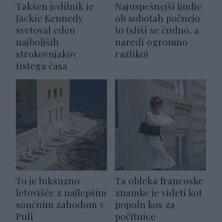
Takšen jedilnik je
Najuspešnejši ljudje
Jackie Kennedy
ob sobotah počnejo
svetoval eden
to (sliši se čudno, a
najboljših
naredi ogromno
strokovnjakov
razliko)
tistega časa
To je luksuzno
Ta obleka francoske
letovišče z najlepšim
znamke je videti kot
sončnim zahodom v
popoln kos za
Puli
počitnice