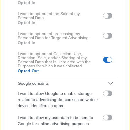
Opted In
use your data for below specified purposes in below Google
consent section.
I want to opt-out of the Sale of my
Personal Data.
Opted In
To poletje izbiramo barve, ki z
I want to opt-out of processing my
Personal Data for Targeted Advertising.
obraza odštejejo leta
Opted In
I want to opt-out of Collection, Use,
Retention, Sale, and/or Sharing of my
Personal Data that Is Unrelated with the
Purposes for which it was collected.
Opted Out
Lepota
Google consents
I want to allow Google to enable storage
related to advertising like cookies on web or
device identifiers in apps.
I want to allow my user data to be sent to
Google for online advertising purposes.