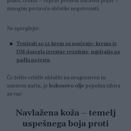
plažo, celulit – čeprav povsem naraven pojav –
mnogim povzroča občutke negotovosti.
Ne spreglejte:
Testirali so 14 krem za sončenje: krema iz
DM dosegla izvrstne rezultate, najdražja pa
padla na testu
Če želite celulit ublažiti na neagresiven in
naraven način, je
kokosovo olje
popolna izbira
za vas!
Navlažena koža – temelj
uspešnega boja proti