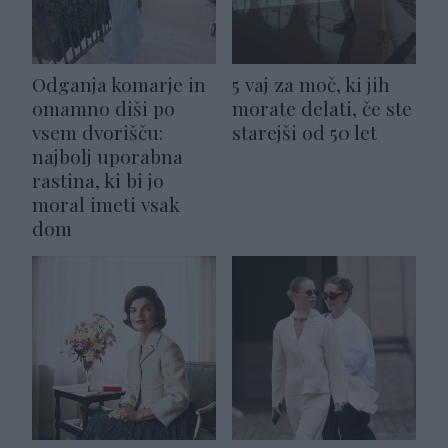
Odganja komarje in
5 vaj za moč, ki jih
omamno diši po
morate delati, če ste
vsem dvorišču:
starejši od 50 let
najbolj uporabna
rastina, ki bi jo
moral imeti vsak
dom