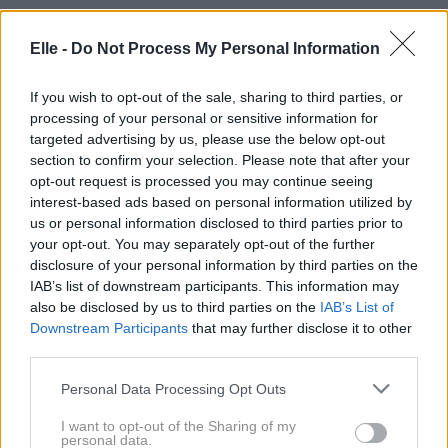
Elle -
Do Not Process My Personal Information
If you wish to opt-out of the sale, sharing to third parties, or
processing of your personal or sensitive information for
targeted advertising by us, please use the below opt-out
section to confirm your selection. Please note that after your
opt-out request is processed you may continue seeing
interest-based ads based on personal information utilized by
Izgleda kot drag
5 barvnih
us or personal information disclosed to third parties prior to
dizajnerski kos: To
kombinacij, ki jih to
your opt-out. You may separately opt-out of the further
krilo iz Zare daje
poletje nosi modna
disclosure of your personal information by third parties on the
občutek, kot da
elita
IAB’s list of downstream participants. This information may
prihaja naravnost z
also be disclosed by us to third parties on the
IAB’s List of
Downstream Participants
that may further disclose it to other
modne piste
third parties.
Please note that this website/app uses one or more Google
Personal Data Processing Opt Outs
services and may gather and store information including but
not limited to your visit or usage behaviour. You may click to
I want to opt-out of the Sharing of my
personal data.
grant or deny consent to Google and its third-party tags to