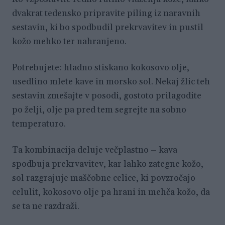
dvakrat tedensko pripravite piling iz naravnih
sestavin, ki bo spodbudil prekrvavitev in pustil
kožo mehko ter nahranjeno.
Potrebujete: hladno stiskano kokosovo olje,
usedlino mlete kave in morsko sol. Nekaj žlic teh
sestavin zmešajte v posodi, gostoto prilagodite
po želji, olje pa pred tem segrejte na sobno
temperaturo.
Ta kombinacija deluje večplastno – kava
spodbuja prekrvavitev, kar lahko zategne kožo,
sol razgrajuje maščobne celice, ki povzročajo
celulit, kokosovo olje pa hrani in mehča kožo, da
se ta ne razdraži.