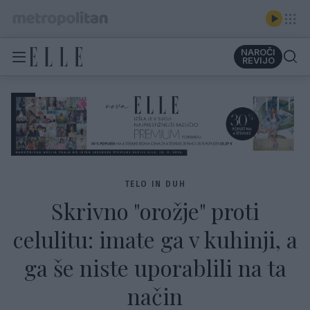
NAROČI
REVIJO
TELO IN DUH
Skrivno "orožje" proti
celulitu: imate ga v kuhinji, a
ga še niste uporablili na ta
način