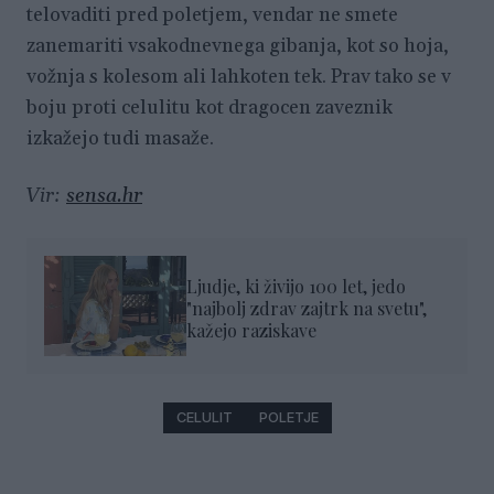
telovaditi pred poletjem, vendar ne smete
zanemariti vsakodnevnega gibanja, kot so hoja,
vožnja s kolesom ali lahkoten tek. Prav tako se v
boju proti celulitu kot dragocen zaveznik
izkažejo tudi masaže.
Vir:
sensa.hr
Ljudje, ki živijo 100 let, jedo
"najbolj zdrav zajtrk na svetu",
kažejo raziskave
CELULIT
POLETJE