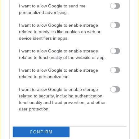
I want to allow Google to send me
personalized advertising.
I want to allow Google to enable storage
ELLE testira: Najboljše sončne
related to analytics like cookies on web or
kreme za obraz, ki izboljšajo videz
device identifiers in apps.
kože in ne puščajo belih madežev
I want to allow Google to enable storage
related to functionality of the website or app.
I want to allow Google to enable storage
related to personalization.
I want to allow Google to enable storage
related to security, including authentication
functionality and fraud prevention, and other
user protection.
Prevroče, da bi se
Poletni koktajl v
sončili? Tu je 5
obliki dišav: Mugler
CONFIRM