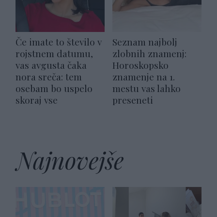
Če imate to število v
Seznam najbolj
rojstnem datumu,
zlobnih znamenj:
vas avgusta čaka
Horoskopsko
nora sreča: tem
znamenje na 1.
osebam bo uspelo
mestu vas lahko
skoraj vse
preseneti
Najnovejše