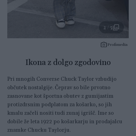
2 / 5
Profimedia
Ikona z dolgo zgodovino
Pri mnogih Converse Chuck Taylor vzbudijo
občutek nostalgije. Čeprav so bile prvotno
zasnovane kot športna obutev z gumijastim
protizdrsnim podplatom za košarko, so jih
kmalu začeli nositi tudi zunaj igrišč. Ime so
dobile že leta 1922 po košarkarju in prodajalcu
znamke Chucku Taylorju.