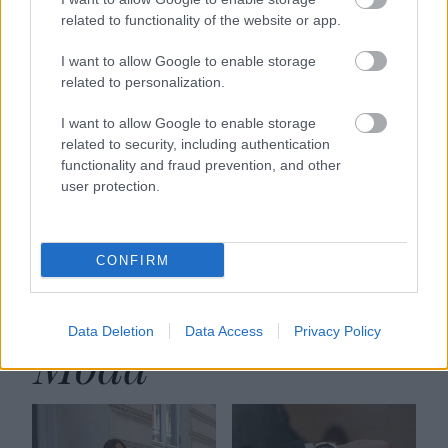
related to functionality of the website or app.
takšni trendi niso za vsakogar, zato se brezčasne
klasike, kot so Converse Chuck Taylor, vedno
I want to allow Google to enable storage
znova vračajo v modo.
related to personalization.
I want to allow Google to enable storage
related to security, including authentication
Vsi pravijo, da je najboljši izdelek
functionality and fraud prevention, and other
za poletno vročino: V dm stane
user protection.
manj kot 2 evra
CONFIRM
Data Deletion
Data Access
Privacy Policy
Moda