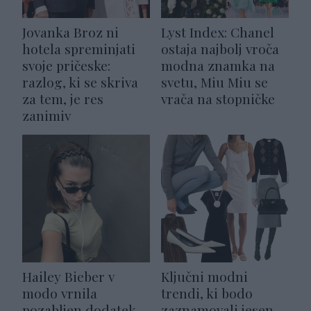
Jovanka Broz ni
Lyst Index: Chanel
hotela spreminjati
ostaja najbolj vroča
svoje pričeske:
modna znamka na
razlog, ki se skriva
svetu, Miu Miu se
za tem, je res
vrača na stopničke
zanimiv
Hailey Bieber v
Ključni modni
modo vrnila
trendi, ki bodo
pozabljen dodatek
zaznamovali jesen