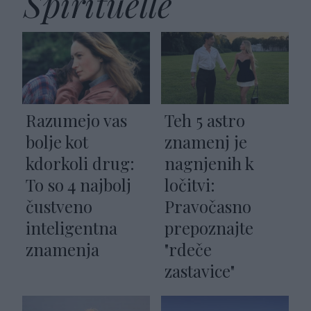
Spirituelle
Razumejo vas
Teh 5 astro
bolje kot
znamenj je
kdorkoli drug:
nagnjenih k
To so 4 najbolj
ločitvi:
čustveno
Pravočasno
inteligentna
prepoznajte
znamenja
"rdeče
zastavice"