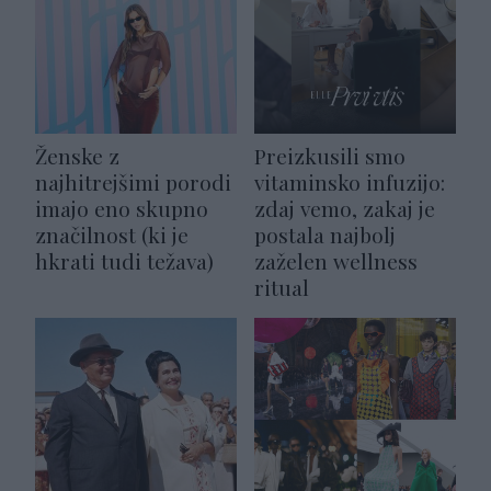
Ženske z
Preizkusili smo
najhitrejšimi porodi
vitaminsko infuzijo:
imajo eno skupno
zdaj vemo, zakaj je
značilnost (ki je
postala najbolj
hkrati tudi težava)
zaželen wellness
ritual