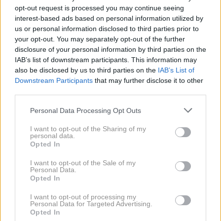
opt-out request is processed you may continue seeing
interest-based ads based on personal information utilized by
us or personal information disclosed to third parties prior to
your opt-out. You may separately opt-out of the further
disclosure of your personal information by third parties on the
IAB’s list of downstream participants. This information may
also be disclosed by us to third parties on the
IAB’s List of
Downstream Participants
that may further disclose it to other
third parties.
Vsestranskost je ključ njihovega
Please note that this website/app uses one or more Google
Personal Data Processing Opt Outs
services and may gather and store information including but
uspeha
not limited to your visit or usage behaviour. You may click to
I want to opt-out of the Sharing of my
personal data.
grant or deny consent to Google and its third-party tags to
Opted In
use your data for below specified purposes in below Google
Converse Chuck Taylor se odlično podajo k
consent section.
I want to opt-out of the Sale of my
skoraj vsakemu sproščenemu oblačilu. Kavbojke
Personal Data.
Opted In
in bela majica ustvarijo eno najpreprostejših, a
hkrati najbolj učinkovitih kombinacij, v 2010-ih
I want to opt-out of processing my
Personal Data for Targeted Advertising.
pa so jih pogosto nosili tudi z oblekami. Prav
Opted In