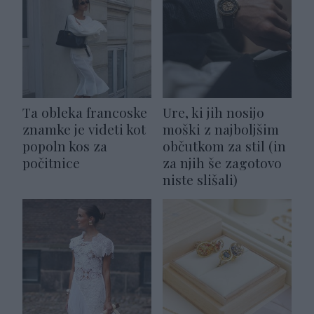
Ta obleka francoske
Ure, ki jih nosijo
znamke je videti kot
moški z najboljšim
popoln kos za
občutkom za stil (in
počitnice
za njih še zagotovo
niste slišali)