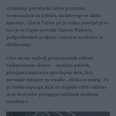
»Današnji potrošniki iščejo pristnost,
vsestranskost in izdelek, na katerega se lahko
zanesejo, Chuck Taylor pa je vedno ponujal prav
to,« je za
Vogue
povedal Chavon Webster,
podpredsednik podjetja Converse za obutev in
oblikovanje.
»Gre za eno najbolj prepoznavnih silhuet
vulkanizirane obutve – značilni našitek,
gumijasta kapica na sprednjem delu, šivi,
kovinske luknjice za vezalke, oblika in značaj. To
je visoka superga, ki je na stopalu videti odlično
in se brez težav prilagaja različnim modnim
trendom.«