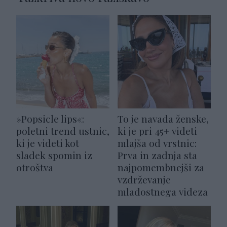
»Popsicle lips«:
To je navada ženske,
poletni trend ustnic,
ki je pri 45+ videti
ki je videti kot
mlajša od vrstnic:
sladek spomin iz
Prva in zadnja sta
otroštva
najpomembnejši za
vzdrževanje
mladostnega videza