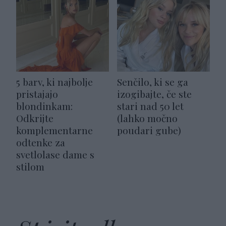
5 barv, ki najbolje
Senčilo, ki se ga
pristajajo
izogibajte, če ste
blondinkam:
stari nad 50 let
Odkrijte
(lahko močno
komplementarne
poudari gube)
odtenke za
svetlolase dame s
stilom