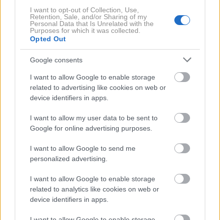
njihova vsestranskost je eden glavnih razlogov za
I want to opt-out of Collection, Use,
njihovo dolgoletno priljubljenost.
Retention, Sale, and/or Sharing of my
Personal Data that Is Unrelated with the
Purposes for which it was collected.
Opted Out
Zakaj so leta 2026 znova v trendu?
Google consents
I want to allow Google to enable storage
Njihova priljubljenost leta 2026 temelji tako na
related to advertising like cookies on web or
nostalgiji kot na sodobnih modnih smernicah. Po
device identifiers in apps.
eni strani so se v ospredje vrnili retro športni
I want to allow my user data to be sent to
modeli z ozko silhueto, navdihnjeni s
Google for online advertising purposes.
sedemdesetimi leti, kar je ustvarilo idealne
I want to allow Google to send me
razmere za vrnitev visokih Converse superg.
personalized advertising.
Po drugi strani pa priljubljenost tako
I want to allow Google to enable storage
related to analytics like cookies on web or
imenovanih modelov
sneakerina
(hibridov med
device identifiers in apps.
supergami in balerinkami) kaže, da modne
navdušenke iščejo vse bolj nenavadne modele. A
I want to allow Google to enable storage