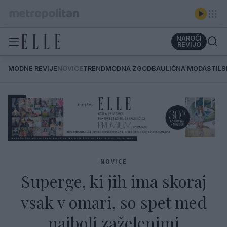
NAROČI
REVIJO
MODNE REVIJE
NOVICE
TREND
MODNA ZGODBA
ULIČNA MODA
STIL
NOVICE
Superge, ki jih ima skoraj
vsak v omari, so spet med
najbolj zaželenimi