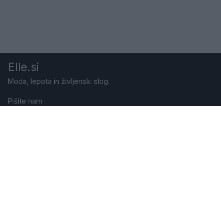
Elle.si
Moda, lepota in življenski slog.
Pišite nam
Naročite revijo
Pravno obvestilo
Politika varstva zasebnosti
Nastavitve zasebnosti
O piškotkih
Potisna obvestila
Oglaševanje