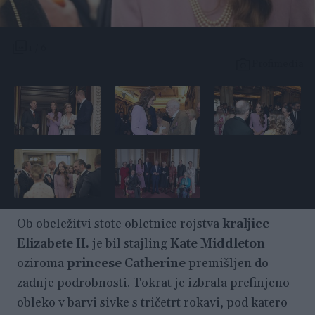
1 / 6
Profimedia
Ob obeležitvi stote obletnice rojstva
kraljice
Elizabete II.
je bil stajling
Kate Middleton
oziroma
princese Catherine
premišljen do
zadnje podrobnosti. Tokrat je izbrala prefinjeno
obleko v barvi sivke s tričetrt rokavi, pod katero