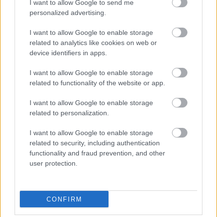
I want to allow Google to send me
personalized advertising.
I want to allow Google to enable storage
related to analytics like cookies on web or
device identifiers in apps.
I want to allow Google to enable storage
related to functionality of the website or app.
Senčilo, ki se ga
Če si želite dolgih in
I want to allow Google to enable storage
izogibajte, če ste
bujnih las, si jih ne
related to personalization.
stari nad 50 let
smete striči v teh
(lahko močno
dneh v tednu: To so
I want to allow Google to enable storage
poudari gube)
najboljši dnevi za
related to security, including authentication
striženje las po
functionality and fraud prevention, and other
luninem koledarju
user protection.
CONFIRM