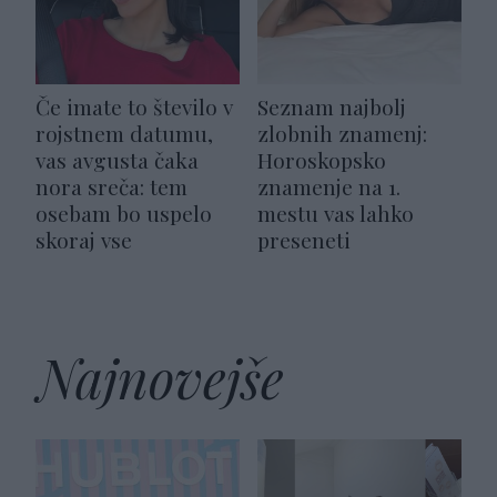
Če imate to število v
Seznam najbolj
rojstnem datumu,
zlobnih znamenj:
vas avgusta čaka
Horoskopsko
nora sreča: tem
znamenje na 1.
osebam bo uspelo
mestu vas lahko
skoraj vse
preseneti
Najnovejše