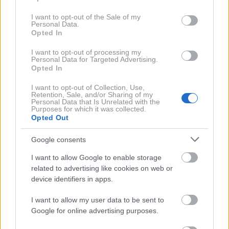
spomin iz otroštva
use your data for below specified purposes in below Google
consent section.
I want to opt-out of the Sale of my
Personal Data.
Opted In
I want to opt-out of processing my
Personal Data for Targeted Advertising.
Opted In
I want to opt-out of Collection, Use,
Retention, Sale, and/or Sharing of my
Personal Data that Is Unrelated with the
Purposes for which it was collected.
Opted Out
To je navada ženske,
5 barv, ki najbolje
ki je pri 45+ videti
pristajajo
Google consents
mlajša od vrstnic:
blondinkam:
I want to allow Google to enable storage
Prva in zadnja sta
Odkrijte
related to advertising like cookies on web or
najpomembnejši za
komplementarne
device identifiers in apps.
vzdrževanje
odtenke za
mladostnega videza
svetlolase dame s
I want to allow my user data to be sent to
stilom
Google for online advertising purposes.