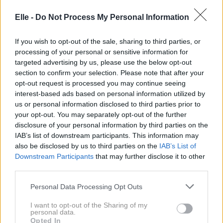
Elle -
Do Not Process My Personal Information
If you wish to opt-out of the sale, sharing to third parties, or
processing of your personal or sensitive information for
Lepota
targeted advertising by us, please use the below opt-out
section to confirm your selection. Please note that after your
opt-out request is processed you may continue seeing
interest-based ads based on personal information utilized by
us or personal information disclosed to third parties prior to
your opt-out. You may separately opt-out of the further
disclosure of your personal information by third parties on the
IAB’s list of downstream participants. This information may
also be disclosed by us to third parties on the
IAB’s List of
Downstream Participants
that may further disclose it to other
third parties.
Please note that this website/app uses one or more Google
Personal Data Processing Opt Outs
»Popsicle lips«: poletni trend
services and may gather and store information including but
not limited to your visit or usage behaviour. You may click to
I want to opt-out of the Sharing of my
ustnic, ki je videti kot sladek
personal data.
grant or deny consent to Google and its third-party tags to
Opted In