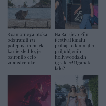
S samotnega otoka
Na Sarajevo Film
odstranili 131
Festival kmalu
potepuških mačk:
prihaja eden najbolj
kar je sledilo, je
priljubljenih
osupnilo celo
hollywoodskih
znanstvenike
igralcev! Uganete
kdo?