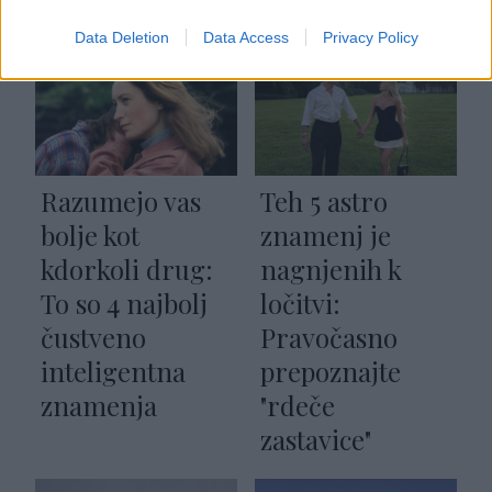
Spirituelle
Data Deletion
Data Access
Privacy Policy
Razumejo vas
Teh 5 astro
bolje kot
znamenj je
kdorkoli drug:
nagnjenih k
To so 4 najbolj
ločitvi:
čustveno
Pravočasno
inteligentna
prepoznajte
znamenja
"rdeče
zastavice"