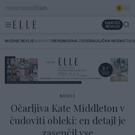
NAROČI
REVIJO
MODNE REVIJE
NOVICE
TREND
MODNA ZGODBA
ULIČNA MODA
STIL
NOVICE
Očarljiva Kate Middleton v
čudoviti obleki: en detajl je
zasenčil vse