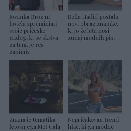
Jovanka Broz ni
Bella Hadid postala
hotela spreminjati
novi obraz znamke,
svoje pričeske:
ki jo že leta nosi
razlog, ki se skriva
zunaj modnih pist
za tem, je res
zanimiv
Znana je tematika
Nepričakovan trend
letošnjega Met Gala
hlač, ki ga modne