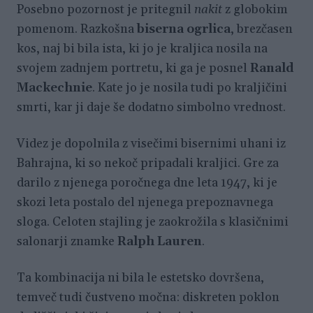
Posebno pozornost je pritegnil
nakit
z globokim
pomenom. Razkošna
biserna ogrlica
, brezčasen
kos, naj bi bila ista, ki jo je kraljica nosila na
svojem zadnjem portretu, ki ga je posnel
Ranald
Mackechnie
. Kate jo je nosila tudi po kraljičini
smrti, kar ji daje še dodatno simbolno vrednost.
Videz je dopolnila z visečimi bisernimi uhani iz
Bahrajna, ki so nekoč pripadali kraljici. Gre za
darilo z njenega poročnega dne leta 1947, ki je
skozi leta postalo del njenega prepoznavnega
sloga. Celoten stajling je zaokrožila s klasičnimi
salonarji znamke
Ralph Lauren
.
Ta kombinacija ni bila le estetsko dovršena,
temveč tudi čustveno močna: diskreten poklon