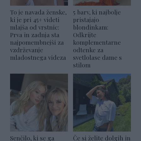
To je navada ženske,
5 barv, ki najbolje
ki je pri 45+ videti
pristajajo
mlajša od vrstnic:
blondinkam:
Prva in zadnja sta
Odkrijte
najpomembnejši za
komplementarne
vzdrževanje
odtenke za
mladostnega videza
svetlolase dame s
stilom
Senčilo, ki se ga
Če si želite dolgih in