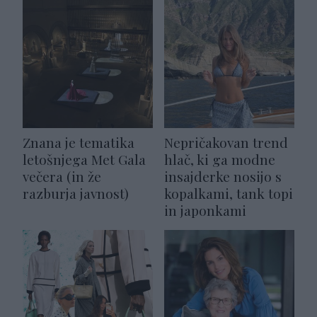
Znana je tematika
Nepričakovan trend
letošnjega Met Gala
hlač, ki ga modne
večera (in že
insajderke nosijo s
razburja javnost)
kopalkami, tank topi
in japonkami