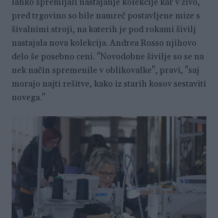
lahko spremljali nastajanje kolekcije kar v živo,
pred trgovino so bile namreč postavljene mize s
šivalnimi stroji, na katerih je pod rokami šivilj
nastajala nova kolekcija. Andrea Rosso njihovo
delo še posebno ceni. "Novodobne šivilje so se na
nek način spremenile v oblikovalke", pravi, "saj
morajo najti rešitve, kako iz starih kosov sestaviti
novega."