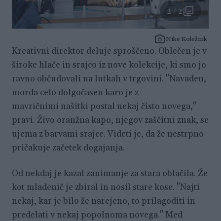
2 / 2
Nike Koležnik
Kreativni direktor deluje sproščeno. Oblečen je v
široke hlače in srajco iz nove kolekcije, ki smo jo
ravno občudovali na lutkah v trgovini. "Navaden,
morda celo dolgočasen karo je z
mavričnimi našitki postal nekaj čisto novega,"
pravi. Živo oranžna kapo, njegov zaščitni znak, se
ujema z barvami srajce. Videti je, da že nestrpno
pričakuje začetek dogajanja.
Od nekdaj je kazal zanimanje za stara oblačila. Že
kot mladenič je zbiral in nosil stare kose. "Najti
nekaj, kar je bilo že narejeno, to prilagoditi in
predelati v nekaj popolnoma novega." Med