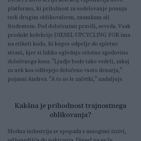
platformo, ki priložnost za sodelovanje ponuja
tudi drugim oblikovalcem, znamkam ali
študentom. Pod določenimi pravili, seveda. Vsak
produkt kolekcije DIESEL UPCYCLING FOR ima
na etiketi kodo, ki kupce odpelje do spletne
strani, kjer si lahko ogledajo celotno zgodovino
določenega kosa. "Ljudje bodo tako vedeli, zakaj
za nek kos odštejejo določeno vsoto denarja,"
pojasni Andrea. "A to so le začetki," nadaljuje.
Kakšna je prihodnost trajnostnega
oblikovanja?
Modna industrija se spopada z mnogimi izzivi,
od besedišča do pakiranja, Diesel pa se še