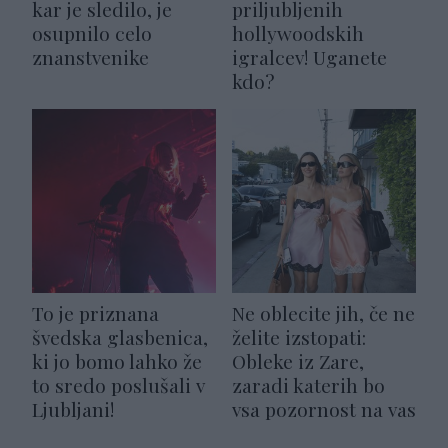
kar je sledilo, je
priljubljenih
osupnilo celo
hollywoodskih
znanstvenike
igralcev! Uganete
kdo?
To je priznana
Ne oblecite jih, če ne
švedska glasbenica,
želite izstopati:
ki jo bomo lahko že
Obleke iz Zare,
to sredo poslušali v
zaradi katerih bo
Ljubljani!
vsa pozornost na vas