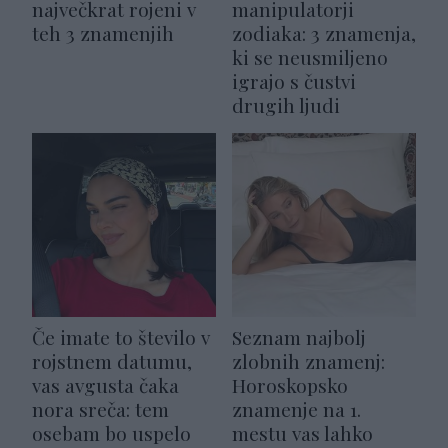
največkrat rojeni v
manipulatorji
teh 3 znamenjih
zodiaka: 3 znamenja,
ki se neusmiljeno
igrajo s čustvi
drugih ljudi
Če imate to število v
Seznam najbolj
rojstnem datumu,
zlobnih znamenj:
vas avgusta čaka
Horoskopsko
nora sreča: tem
znamenje na 1.
osebam bo uspelo
mestu vas lahko