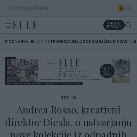
NAROČI
REVIJO
MODNE REVIJE
NOVICE
TREND
MODNA ZGODBA
ULIČNA MODA
STIL
NOVICE
Andrea Rosso, kreativni
direktor Diesla, o ustvarjanju
nove kolekcije iz odpadnih