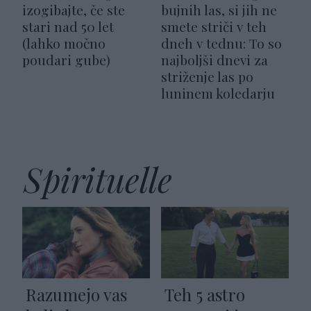
izogibajte, če ste
bujnih las, si jih ne
stari nad 50 let
smete striči v teh
(lahko močno
dneh v tednu: To so
poudari gube)
najboljši dnevi za
striženje las po
luninem koledarju
Spirituelle
Razumejo vas
Teh 5 astro