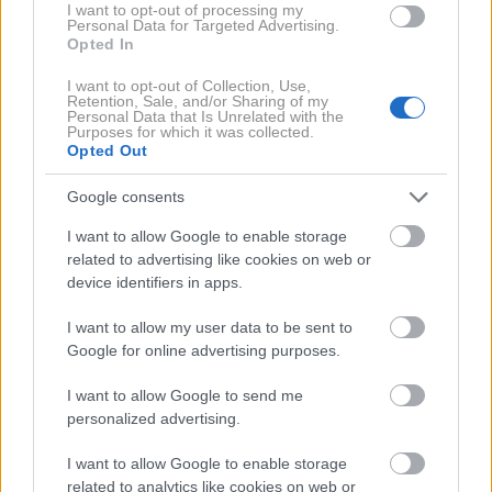
I want to opt-out of processing my
Personal Data for Targeted Advertising.
ANDREA ROSSO
DIESEL
MFW
MILANO
Opted In
I want to opt-out of Collection, Use,
Retention, Sale, and/or Sharing of my
Personal Data that Is Unrelated with the
Purposes for which it was collected.
Moda
Opted Out
Google consents
I want to allow Google to enable storage
related to advertising like cookies on web or
device identifiers in apps.
I want to allow my user data to be sent to
Google for online advertising purposes.
I want to allow Google to send me
personalized advertising.
Tamiko Jewellery:
Komplet, ki
znamka finega
spominja na spalno
I want to allow Google to enable storage
nakita, ki jo velja
srajco: Margot
related to analytics like cookies on web or