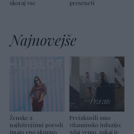
skoraj vse
preseneti
Najnovejše
Ženske z
Preizkusili smo
najhitrejšimi porodi
vitaminsko infuzijo:
imajo eno skupno
zdaj vemo, zakaj je