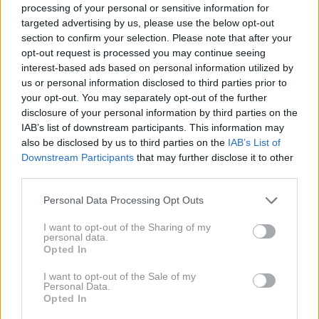
processing of your personal or sensitive information for
ne bo nikoli več izginil. "Vsako podjetje narekuje
targeted advertising by us, please use the below opt-out
trende, a če to delamo na odgovoren način, to
section to confirm your selection. Please note that after your
postane več kot le trend. Zlije se z identiteto
opt-out request is processed you may continue seeing
interest-based ads based on personal information utilized by
podjetja, s katero se identificirajo tudi stranke."
us or personal information disclosed to third parties prior to
your opt-out. You may separately opt-out of the further
Prihodnja kolekcija DIESEL UPCYCLING FOR
disclosure of your personal information by third parties on the
IAB’s list of downstream participants. This information may
prihaja septembra. Do takrat lahko le ugibamo, s
also be disclosed by us to third parties on the
IAB’s List of
katero modno znamko bo Diesel sodeloval takrat.
Downstream Participants
that may further disclose it to other
Dobili smo le namig, da prihaja iz Nemčije.
third parties.
Please note that this website/app uses one or more Google
Personal Data Processing Opt Outs
Dieslovi izdelki so na voljo v Galeriji Emporium in v
services and may gather and store information including but
prodajalni Emporium v BTC-ju.
not limited to your visit or usage behaviour. You may click to
I want to opt-out of the Sharing of my
personal data.
grant or deny consent to Google and its third-party tags to
Opted In
use your data for below specified purposes in below Google
Pripravila: Ana Abram
consent section.
I want to opt-out of the Sale of my
Personal Data.
Opted In
Fotografije: Nike Koležnik