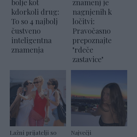
bolje kot
znamenj je
kdorkoli drug:
nagnjenih k
To so 4 najbolj
ločitvi:
čustveno
Pravočasno
inteligentna
prepoznajte
znamenja
"rdeče
zastavice"
Lažni prijatelji so
Največji