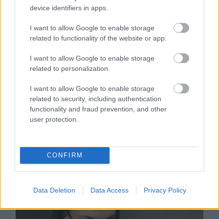
imeti na radarju
Robbie pokazala,
device identifiers in apps.
kako ga nositi na šik
način
I want to allow Google to enable storage
related to functionality of the website or app.
I want to allow Google to enable storage
related to personalization.
I want to allow Google to enable storage
related to security, including authentication
functionality and fraud prevention, and other
user protection.
Modni dan v
Lyst Index: Chanel
Centralnem parku
ostaja najbolj vroča
CONFIRM
modna znamka na
svetu, Miu Miu se
vrača na stopničke
Data Deletion
Data Access
Privacy Policy