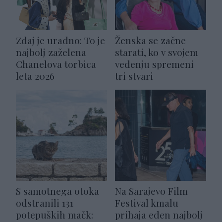
Zdaj je uradno: To je
Ženska se začne
najbolj zaželena
starati, ko v svojem
Chanelova torbica
vedenju spremeni
leta 2026
tri stvari
S samotnega otoka
Na Sarajevo Film
odstranili 131
Festival kmalu
potepuških mačk:
prihaja eden najbolj