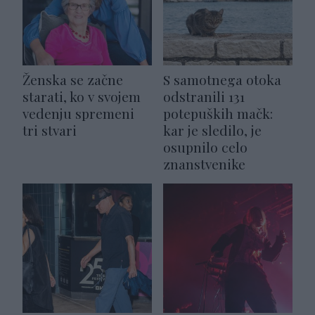
Ženska se začne
S samotnega otoka
starati, ko v svojem
odstranili 131
vedenju spremeni
potepuških mačk:
tri stvari
kar je sledilo, je
osupnilo celo
znanstvenike