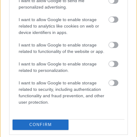
I want to allow Google to send me
personalized advertising.
I want to allow Google to enable storage
related to analytics like cookies on web or
device identifiers in apps.
Razumejo vas
Teh 5 astro
I want to allow Google to enable storage
related to functionality of the website or app.
bolje kot
znamenj je
kdorkoli drug:
nagnjenih k
I want to allow Google to enable storage
related to personalization.
To so 4 najbolj
ločitvi:
čustveno
Pravočasno
I want to allow Google to enable storage
related to security, including authentication
inteligentna
prepoznajte
functionality and fraud prevention, and other
znamenja
"rdeče
user protection.
zastavice"
CONFIRM