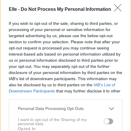
Elle -
Do Not Process My Personal Information
If you wish to opt-out of the sale, sharing to third parties, or
processing of your personal or sensitive information for
targeted advertising by us, please use the below opt-out
section to confirm your selection. Please note that after your
opt-out request is processed you may continue seeing
interest-based ads based on personal information utilized by
us or personal information disclosed to third parties prior to
To je navada ženske,
5 barv, ki najbolje
your opt-out. You may separately opt-out of the further
ki je pri 45+ videti
pristajajo
disclosure of your personal information by third parties on the
mlajša od vrstnic:
blondinkam:
IAB’s list of downstream participants. This information may
Prva in zadnja sta
Odkrijte
also be disclosed by us to third parties on the
IAB’s List of
najpomembnejši za
komplementarne
Downstream Participants
that may further disclose it to other
vzdrževanje
odtenke za
third parties.
mladostnega videza
svetlolase dame s
Please note that this website/app uses one or more Google
Personal Data Processing Opt Outs
stilom
services and may gather and store information including but
not limited to your visit or usage behaviour. You may click to
I want to opt-out of the Sharing of my
personal data.
grant or deny consent to Google and its third-party tags to
Opted In