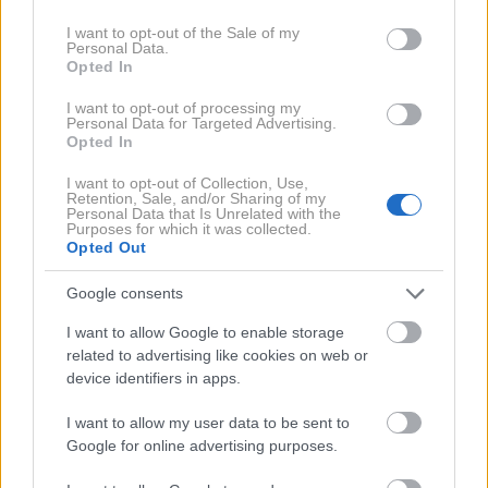
use your data for below specified purposes in below Google
consent section.
I want to opt-out of the Sale of my
Personal Data.
Opted In
I want to opt-out of processing my
Personal Data for Targeted Advertising.
Opted In
Senčilo, ki se ga
Če si želite dolgih in
I want to opt-out of Collection, Use,
Retention, Sale, and/or Sharing of my
izogibajte, če ste
bujnih las, si jih ne
Personal Data that Is Unrelated with the
stari nad 50 let
smete striči v teh
Purposes for which it was collected.
Opted Out
(lahko močno
dneh v tednu: To so
poudari gube)
najboljši dnevi za
Google consents
striženje las po
I want to allow Google to enable storage
luninem koledarju
related to advertising like cookies on web or
device identifiers in apps.
I want to allow my user data to be sent to
Google for online advertising purposes.
Spirituelle