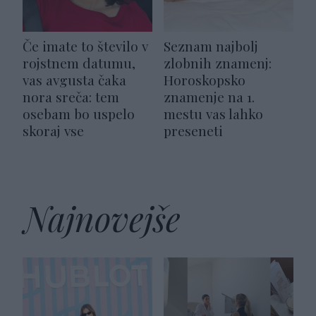
Če imate to število v
Seznam najbolj
rojstnem datumu,
zlobnih znamenj:
vas avgusta čaka
Horoskopsko
nora sreča: tem
znamenje na 1.
osebam bo uspelo
mestu vas lahko
skoraj vse
preseneti
Najnovejše