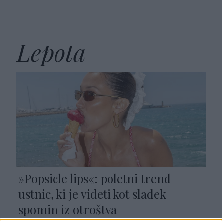
Lepota
»Popsicle lips«: poletni trend
ustnic, ki je videti kot sladek
spomin iz otroštva