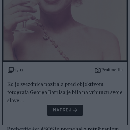
Profimedia
1 / 12
Ko je zvezdnica pozirala pred objektivom
fotografa Georga Barrisa je bila na vrhuncu svoje
slave ...
NAPREJ
Preberite še:
ASOS je prenehal z retuširanjem