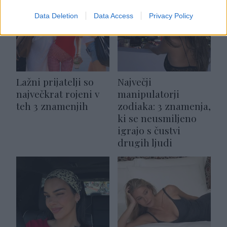
Data Deletion
Data Access
Privacy Policy
Lažni prijatelji so
Največji
največkrat rojeni v
manipulatorji
teh 3 znamenjih
zodiaka: 3 znamenja,
ki se neusmiljeno
igrajo s čustvi
drugih ljudi