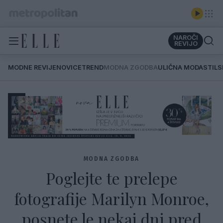
NAROČI
REVIJO
MODNE REVIJE
NOVICE
TREND
MODNA ZGODBA
ULIČNA MODA
STIL
MODNA ZGODBA
Poglejte te prelepe
fotografije Marilyn Monroe,
posnete le nekaj dni pred