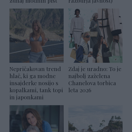
zunaj modnih pist
razburja javnost)
Nepričakovan trend
Zdaj je uradno: To je
hlač, ki ga modne
najbolj zaželena
insajderke nosijo s
Chanelova torbica
kopalkami, tank topi
leta 2026
in japonkami