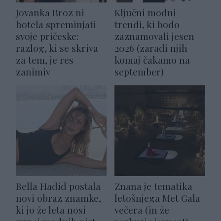
Jovanka Broz ni
Ključni modni
hotela spreminjati
trendi, ki bodo
svoje pričeske:
zaznamovali jesen
razlog, ki se skriva
2026 (zaradi njih
za tem, je res
komaj čakamo na
zanimiv
september)
Bella Hadid postala
Znana je tematika
novi obraz znamke,
letošnjega Met Gala
ki jo že leta nosi
večera (in že