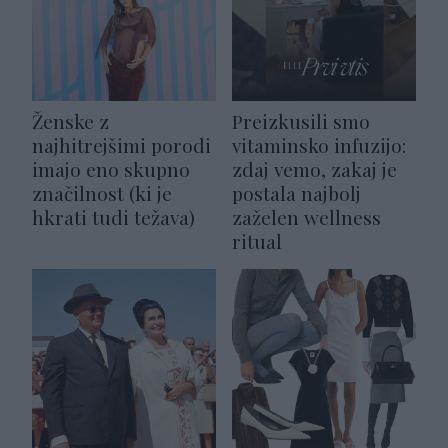
Ženske z
Preizkusili smo
najhitrejšimi porodi
vitaminsko infuzijo:
imajo eno skupno
zdaj vemo, zakaj je
značilnost (ki je
postala najbolj
hkrati tudi težava)
zaželen wellness
ritual