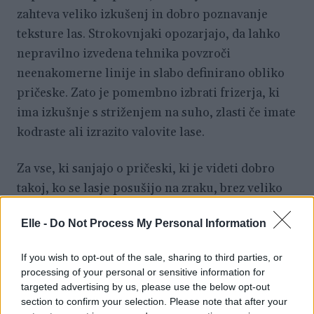
zahteva veliko izkušenj in dobro poznavanje
teksture las. Strokovnjaki opozarjajo, da lahko
nepravilno izvedena tehnika povzroči
neenakomerne linije in slabo definirano obliko
pričeske. Zato je pomembno izbrati frizerja, ki
ima izkušnje s striženjem na suho, zlasti če imate
kodraste ali izrazito valovite lase.
Za vse, ki sanjajo o pričeski, ki je videti dobro
takoj, ko se lasje posušijo na zraku, brez veliko
truda in oblikovanja, bi bilo lahko striženje na
Elle -
Do Not Process My Personal Information
suho prav tisto, kar iščejo. V času, ko vse več
žensk sprejema naravno teksturo svojih las, se ta
If you wish to opt-out of the sale, sharing to third parties, or
tehnika uveljavlja kot eden največjih lepotnih
processing of your personal or sensitive information for
trendov leta.
targeted advertising by us, please use the below opt-out
section to confirm your selection. Please note that after your