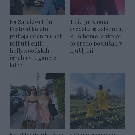
Na Sarajevo Film
To je priznana
Festival kmalu
švedska glasbenica,
prihaja eden najbolj
ki jo bomo lahko že
priljubljenih
to sredo poslušali v
hollywoodskih
Ljubljani!
igralcev! Uganete
kdo?
Ne oblecite jih, če ne
»Moji otroci niso