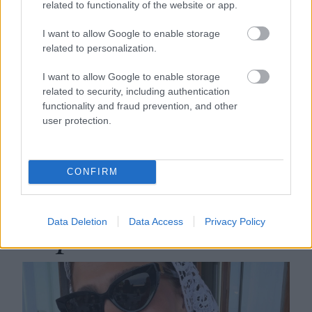
related to functionality of the website or app.
I want to allow Google to enable storage
related to personalization.
I want to allow Google to enable storage
Ključni modni trendi, ki bodo
related to security, including authentication
zaznamovali jesen 2026 (zaradi
functionality and fraud prevention, and other
user protection.
njih komaj čakamo na september)
CONFIRM
Lepota
Data Deletion
Data Access
Privacy Policy