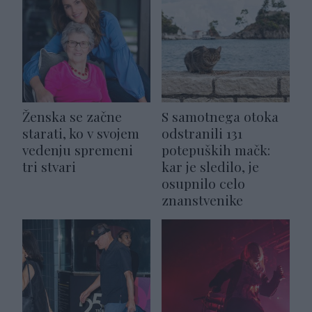
Ženska se začne
S samotnega otoka
starati, ko v svojem
odstranili 131
vedenju spremeni
potepuških mačk:
tri stvari
kar je sledilo, je
osupnilo celo
znanstvenike