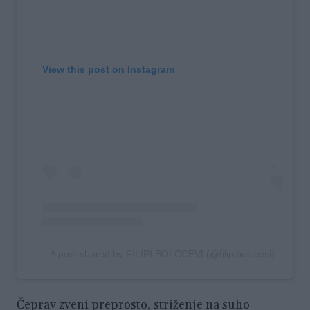
View this post on Instagram
A post shared by FILIPI BOLCCEVI (@filipibolccevi)
Čeprav zveni preprosto, striženje na suho