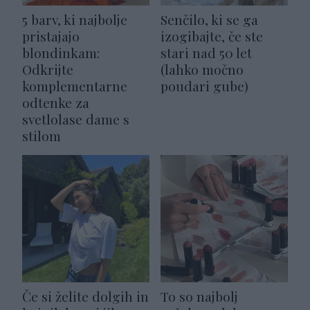
5 barv, ki najbolje
Senčilo, ki se ga
pristajajo
izogibajte, če ste
blondinkam:
stari nad 50 let
Odkrijte
(lahko močno
komplementarne
poudari gube)
odtenke za
svetlolase dame s
stilom
Če si želite dolgih in
To so najbolj