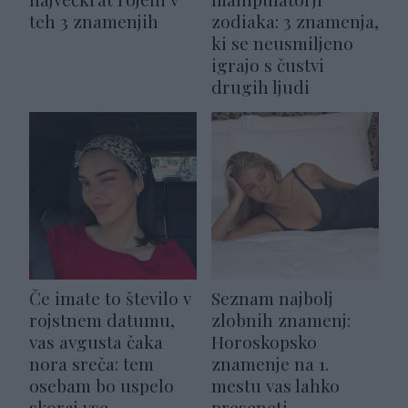
teh 3 znamenjih
zodiaka: 3 znamenja,
ki se neusmiljeno
igrajo s čustvi
drugih ljudi
Če imate to število v
Seznam najbolj
rojstnem datumu,
zlobnih znamenj:
vas avgusta čaka
Horoskopsko
nora sreča: tem
znamenje na 1.
osebam bo uspelo
mestu vas lahko
skoraj vse
preseneti