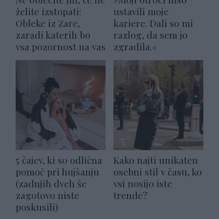
želite izstopati:
ustavili moje
Obleke iz Zare,
kariere. Dali so mi
zaradi katerih bo
razlog, da sem jo
vsa pozornost na vas
zgradila.«
5 čajev, ki so odlična
Kako najti unikaten
pomoč pri hujšanju
osebni stil v času, ko
(zadnjih dveh še
vsi nosijo iste
zagotovo niste
trende?
poskusili)