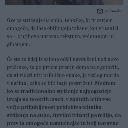
Profimedia
Gre za striženje na suho, tehniko, ki frizerjem
omogoča, da lase oblikujejo takšne, kot v resnici
so – z njihovo naravno teksturo, volumnom in
gibanjem.
Če ste že kdaj iz salona odšli navdušeni nad novo
pričesko, že po prvem pranju doma pa ugotovili,
da ni videti niti približno enako, je razlog morda
v načinu, kako so bili lasje postriženi.
Medtem
ko se tradicionalno striženje najpogosteje
izvaja na mokrih laseh, v zadnjih letih vse
večjo priljubljenost pridobiva tehnika
striženja na suho, številni frizerji pa trdijo, da
prav ta omogoča natančnejše in bolj naravne