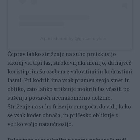
A post shared by @gracemayhair
Čeprav lahko striženje na suho preizkusijo
skoraj vsi tipi las, strokovnjaki menijo, da največ
koristi prinaša osebam z valovitimi in kodrastimi
lasmi. Pri kodrih ima vsak pramen svojo smer in
obliko, zato lahko striženje mokrih las včasih po
sušenju povzroči neenakomerno dolžino.
Striženje na suho frizerju omogoča, da vidi, kako
se vsak koder obnaša, in pričesko oblikuje z
veliko večjo natančnostjo.