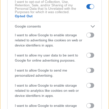
I want to opt-out of Collection, Use,
način
Retention, Sale, and/or Sharing of my
Personal Data that Is Unrelated with the
Purposes for which it was collected.
Opted Out
Google consents
I want to allow Google to enable storage
related to advertising like cookies on web or
device identifiers in apps.
I want to allow my user data to be sent to
Lyst Index: Chanel
Hailey Bieber v
Google for online advertising purposes.
ostaja najbolj vroča
modo vrnila
I want to allow Google to send me
modna znamka na
pozabljen dodatek
personalized advertising.
svetu, Miu Miu se
iz 90-ih, ki stane 5
vrača na stopničke
evrov
I want to allow Google to enable storage
related to analytics like cookies on web or
device identifiers in apps.
I want to allow Google to enable storage