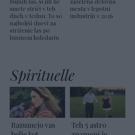
bujnih las, si jih ne
zaželena delovna
smete striči v teh
mesta v lepotni
dneh v tednu: To so
industriji v 2026
najboljši dnevi za
striženje las po
luninem koledarju
Spirituelle
Razumejo vas
Teh 5 astro
bolje kot
znamenj je