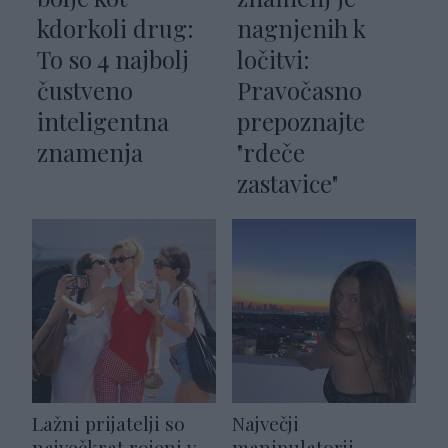
kdorkoli drug:
nagnjenih k
To so 4 najbolj
ločitvi:
čustveno
Pravočasno
inteligentna
prepoznajte
znamenja
"rdeče
zastavice"
Lažni prijatelji so
Največji
največkrat rojeni v
manipulatorji