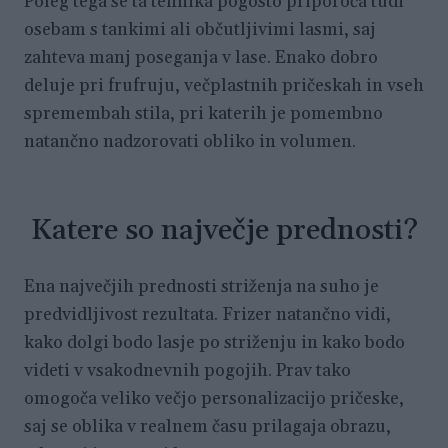
Poleg tega se ta tehnika pogosto priporoča tudi
osebam s tankimi ali občutljivimi lasmi, saj
zahteva manj poseganja v lase. Enako dobro
deluje pri frufruju, večplastnih pričeskah in vseh
spremembah stila, pri katerih je pomembno
natančno nadzorovati obliko in volumen.
Katere so največje prednosti?
Ena največjih prednosti striženja na suho je
predvidljivost rezultata. Frizer natančno vidi,
kako dolgi bodo lasje po striženju in kako bodo
videti v vsakodnevnih pogojih. Prav tako
omogoča veliko večjo personalizacijo pričeske,
saj se oblika v realnem času prilagaja obrazu,