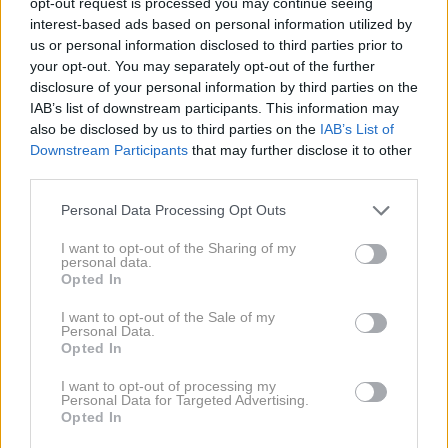
opt-out request is processed you may continue seeing
interest-based ads based on personal information utilized by
us or personal information disclosed to third parties prior to
your opt-out. You may separately opt-out of the further
Moda
disclosure of your personal information by third parties on the
IAB’s list of downstream participants. This information may
also be disclosed by us to third parties on the
IAB’s List of
Downstream Participants
that may further disclose it to other
third parties.
Please note that this website/app uses one or more Google
Personal Data Processing Opt Outs
services and may gather and store information including but
not limited to your visit or usage behaviour. You may click to
I want to opt-out of the Sharing of my
personal data.
grant or deny consent to Google and its third-party tags to
Opted In
use your data for below specified purposes in below Google
consent section.
I want to opt-out of the Sale of my
Personal Data.
Komplet, ki
Modni dan v
Opted In
spominja na spalno
Centralnem parku
I want to opt-out of processing my
srajco: Margot
Personal Data for Targeted Advertising.
Robbie pokazala,
Opted In
kako ga nositi na šik