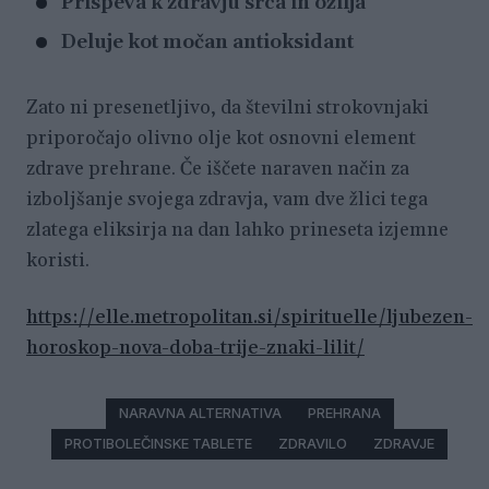
Prispeva k zdravju srca in ožilja
Deluje kot močan antioksidant
Zato ni presenetljivo, da številni strokovnjaki
priporočajo olivno olje kot osnovni element
zdrave prehrane. Če iščete naraven način za
izboljšanje svojega zdravja, vam dve žlici tega
zlatega eliksirja na dan lahko prineseta izjemne
koristi.
https://elle.metropolitan.si/spirituelle/ljubezen-
horoskop-nova-doba-trije-znaki-lilit/
NARAVNA ALTERNATIVA
PREHRANA
PROTIBOLEČINSKE TABLETE
ZDRAVILO
ZDRAVJE