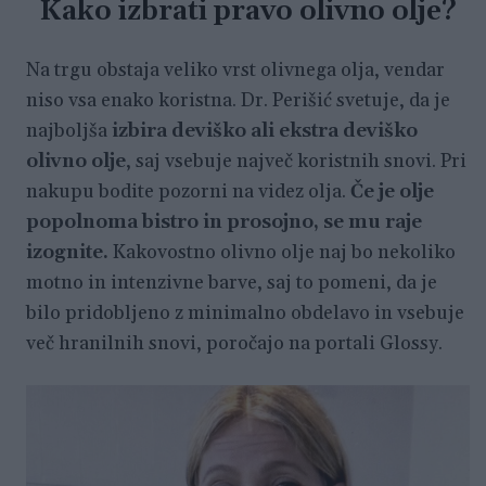
Kako izbrati pravo olivno olje?
Na trgu obstaja veliko vrst olivnega olja, vendar
niso vsa enako koristna. Dr. Perišić svetuje, da je
najboljša
izbira deviško ali ekstra deviško
olivno olje
, saj vsebuje največ koristnih snovi. Pri
nakupu bodite pozorni na videz olja.
Če je olje
popolnoma bistro in prosojno, se mu raje
izognite.
Kakovostno olivno olje naj bo nekoliko
motno in intenzivne barve, saj to pomeni, da je
bilo pridobljeno z minimalno obdelavo in vsebuje
več hranilnih snovi, poročajo na portali Glossy.