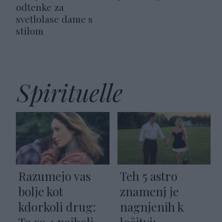
odtenke za
svetlolase dame s
stilom
Spirituelle
Razumejo vas
Teh 5 astro
bolje kot
znamenj je
kdorkoli drug:
nagnjenih k
To so 4 najbolj
ločitvi: