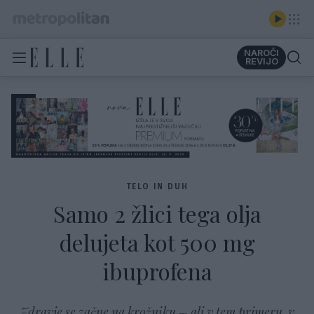
NAROČI
REVIJO
TELO IN DUH
Samo 2 žlici tega olja
delujeta kot 500 mg
ibuprofena
Zdravje se začne na krožniku – ali v tem primeru, v