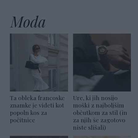
Moda
Ta obleka francoske
Ure, ki jih nosijo
znamke je videti kot
moški z najboljšim
popoln kos za
občutkom za stil (in
počitnice
za njih še zagotovo
niste slišali)