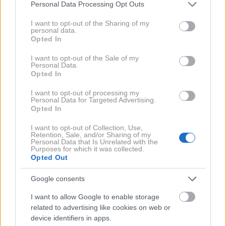
Please note that this website/app uses one or more Google
Personal Data Processing Opt Outs
services and may gather and store information including but
not limited to your visit or usage behaviour. You may click to
I want to opt-out of the Sharing of my
personal data.
grant or deny consent to Google and its third-party tags to
Komplet, ki spominja na spalno
Opted In
use your data for below specified purposes in below Google
srajco: Margot Robbie pokazala,
consent section.
I want to opt-out of the Sale of my
Personal Data.
kako ga nositi na šik način
Opted In
I want to opt-out of processing my
Personal Data for Targeted Advertising.
Opted In
I want to opt-out of Collection, Use,
Retention, Sale, and/or Sharing of my
Lepota
Personal Data that Is Unrelated with the
Purposes for which it was collected.
Opted Out
Google consents
I want to allow Google to enable storage
related to advertising like cookies on web or
device identifiers in apps.