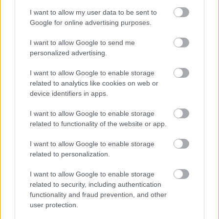
I want to allow my user data to be sent to
Google for online advertising purposes.
I want to allow Google to send me
Bi to lahko povrnilo naravno barvo
personalized advertising.
sivim lasem? Dermatolog razkriva
I want to allow Google to enable storage
novo raziskavo
related to analytics like cookies on web or
device identifiers in apps.
I want to allow Google to enable storage
related to functionality of the website or app.
I want to allow Google to enable storage
related to personalization.
I want to allow Google to enable storage
related to security, including authentication
functionality and fraud prevention, and other
»Popsicle lips«:
To je navada ženske,
user protection.
poletni trend ustnic,
ki je pri 45+ videti