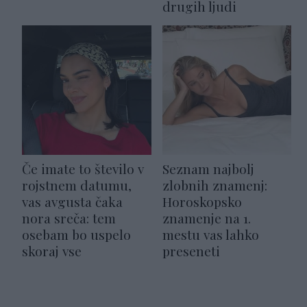
drugih ljudi
Če imate to število v
Seznam najbolj
rojstnem datumu,
zlobnih znamenj:
vas avgusta čaka
Horoskopsko
nora sreča: tem
znamenje na 1.
osebam bo uspelo
mestu vas lahko
skoraj vse
preseneti