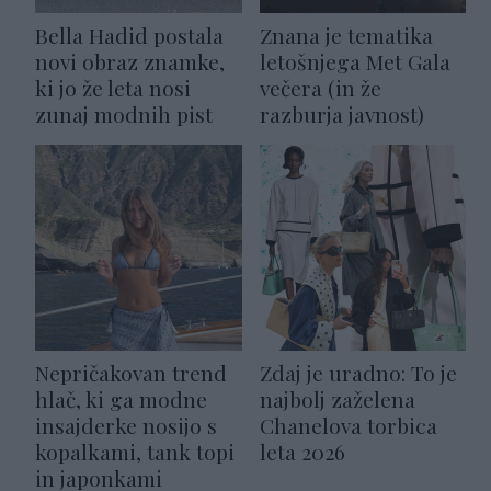
Bella Hadid postala
Znana je tematika
novi obraz znamke,
letošnjega Met Gala
ki jo že leta nosi
večera (in že
zunaj modnih pist
razburja javnost)
Nepričakovan trend
Zdaj je uradno: To je
hlač, ki ga modne
najbolj zaželena
insajderke nosijo s
Chanelova torbica
kopalkami, tank topi
leta 2026
in japonkami