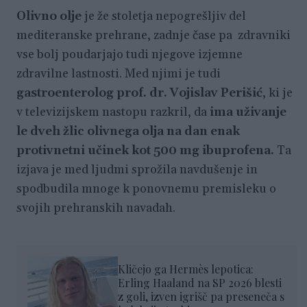
Olivno olje
je že stoletja nepogrešljiv del
mediteranske prehrane, zadnje čase pa zdravniki
vse bolj poudarjajo tudi njegove izjemne
zdravilne lastnosti. Med njimi je tudi
gastroenterolog prof. dr. Vojislav Perišić
, ki je
v televizijskem nastopu razkril, da
ima uživanje
le dveh žlic olivnega olja na dan enak
protivnetni učinek kot 500 mg ibuprofena.
Ta
izjava je med ljudmi sprožila navdušenje in
spodbudila mnoge k ponovnemu premisleku o
svojih prehranskih navadah.
Kličejo ga Hermès lepotica:
Erling Haaland na SP 2026 blesti
z goli, izven igrišč pa preseneča s