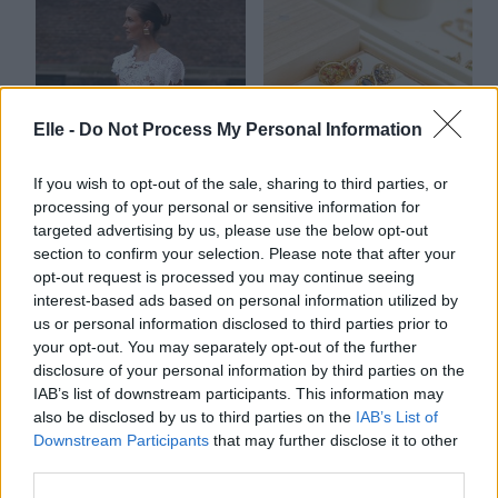
Elle -
Do Not Process My Personal Information
If you wish to opt-out of the sale, sharing to third parties, or
processing of your personal or sensitive information for
Preprosta modna
Tamiko Jewellery:
targeted advertising by us, please use the below opt-out
kombinacija, s
znamka finega
section to confirm your selection. Please note that after your
katero to poletje in
nakita, ki jo velja
opt-out request is processed you may continue seeing
jesen ne boste nikoli
imeti na radarju
interest-based ads based on personal information utilized by
us or personal information disclosed to third parties prior to
zgrešili
your opt-out. You may separately opt-out of the further
disclosure of your personal information by third parties on the
IAB’s list of downstream participants. This information may
also be disclosed by us to third parties on the
IAB’s List of
Downstream Participants
that may further disclose it to other
third parties.