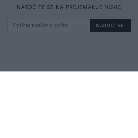
NAROČITE SE NA PREJEMANJE NOVIC
NAROČI SE
Elle.si
Moda, lepota in življenski slog.
Pišite nam
Naročite revijo
Pravno obvestilo