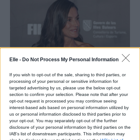
Elle -
Do Not Process My Personal Information
Asimetrična obleka španske
kraljice, ki razkrije ravno prav in
If you wish to opt-out of the sale, sharing to third parties, or
processing of your personal or sensitive information for
prikrije vse nepravilnosti
targeted advertising by us, please use the below opt-out
section to confirm your selection. Please note that after your
opt-out request is processed you may continue seeing
interest-based ads based on personal information utilized by
us or personal information disclosed to third parties prior to
your opt-out. You may separately opt-out of the further
Lepota
disclosure of your personal information by third parties on the
IAB’s list of downstream participants. This information may