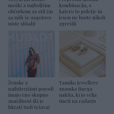
moški z najboljšim
kombinacija, s
občutkom za stil (in
katero to poletje in
za njih še zagotovo
jesen ne boste nikoli
niste slišali)
zgrešili
Ženske z
Tamiko Jewellery:
najhitrejšimi porodi
znamka finega
imajo eno skupno
nakita, ki jo velja
značilnost (ki je
imeti na radarju
hkrati tudi težava)