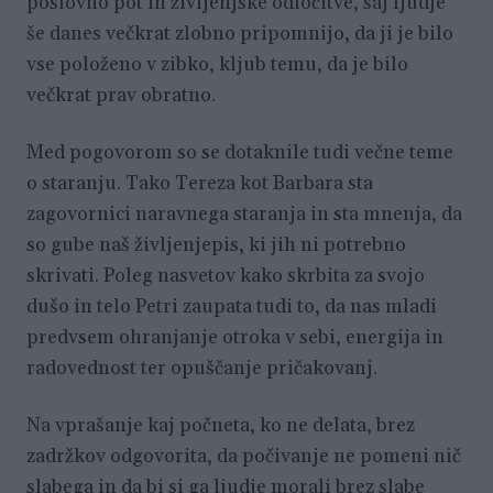
poslovno pot in življenjske odločitve, saj ljudje
še danes večkrat zlobno pripomnijo, da ji je bilo
vse položeno v zibko, kljub temu, da je bilo
večkrat prav obratno.
Med pogovorom so se dotaknile tudi večne teme
o staranju. Tako Tereza kot Barbara sta
zagovornici naravnega staranja in sta mnenja, da
so gube naš življenjepis, ki jih ni potrebno
skrivati. Poleg nasvetov kako skrbita za svojo
dušo in telo Petri zaupata tudi to, da nas mladi
predvsem ohranjanje otroka v sebi, energija in
radovednost ter opuščanje pričakovanj.
Na vprašanje kaj počneta, ko ne delata, brez
zadržkov odgovorita, da počivanje ne pomeni nič
slabega in da bi si ga ljudje morali brez slabe