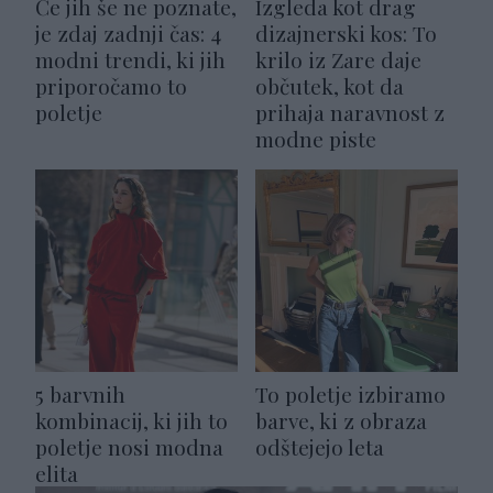
Če jih še ne poznate,
Izgleda kot drag
je zdaj zadnji čas: 4
dizajnerski kos: To
modni trendi, ki jih
krilo iz Zare daje
priporočamo to
občutek, kot da
poletje
prihaja naravnost z
modne piste
5 barvnih
To poletje izbiramo
kombinacij, ki jih to
barve, ki z obraza
poletje nosi modna
odštejejo leta
elita