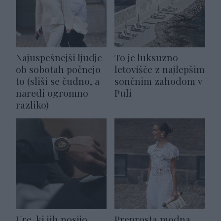
Najuspešnejši ljudje
To je luksuzno
ob sobotah počnejo
letovišče z najlepšim
to (sliši se čudno, a
sončnim zahodom v
naredi ogromno
Puli
razliko)
Ure, ki jih nosijo
Preprosta modna