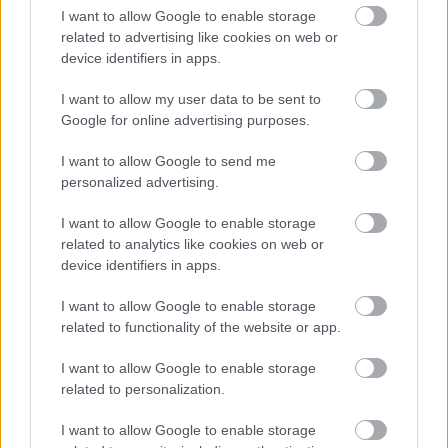
I want to allow Google to enable storage
related to advertising like cookies on web or
device identifiers in apps.
Prevroče, da bi se
Poletni koktajl v
sončili? Tu je 5
obliki dišav: Mugler
I want to allow my user data to be sent to
Google for online advertising purposes.
najboljših losjonov
predstavil novo
za samoporjavitev, ki
linijo za vroče dni
I want to allow Google to send me
so primerni tudi za
personalized advertising.
začetnike
I want to allow Google to enable storage
related to analytics like cookies on web or
device identifiers in apps.
I want to allow Google to enable storage
related to functionality of the website or app.
I want to allow Google to enable storage
related to personalization.
Bi to lahko povrnilo
»Popsicle lips«:
I want to allow Google to enable storage