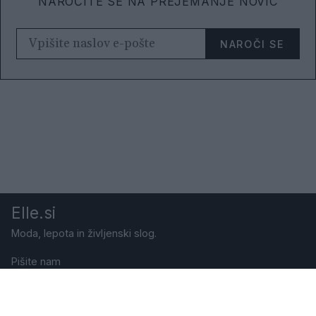
NAROČITE SE NA PREJEMANJE NOVIC
NAROČI SE
Elle.si
Moda, lepota in življenski slog.
Pišite nam
Naročite revijo
Pravno obvestilo
Politika varstva zasebnosti