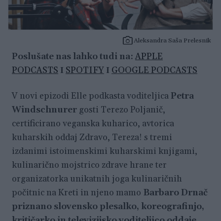
Aleksandra Saša Prelesnik
Poslušate nas lahko tudi na:
APPLE
PODCASTS
Ι
SPOTIFY
Ι
GOOGLE PODCASTS
V novi epizodi Elle podkasta voditeljica
Petra
Windschnurer
gosti Terezo Poljanič,
certificirano veganska kuharico, avtorica
kuharskih oddaj Zdravo, Tereza! s tremi
izdanimi istoimenskimi kuharskimi knjigami,
kulinarično mojstrico zdrave hrane ter
organizatorka unikatnih joga kulinaričnih
počitnic na Kreti in njeno mamo
Barbaro Drnač
priznano slovensko plesalko, koreografinjo,
kritičarko in televizijsko voditeljico oddaje