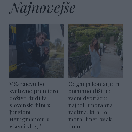
Najnovejše
V Sarajevu bo
Odganja komarje in
svetovno premiero
omamno diši po
doživel tudi ta
vsem dvorišču:
slovenski film z
najbolj uporabna
Juretom
rastina, ki bi jo
Henigmanom v
moral imeti vsak
glavni vlogi!
dom