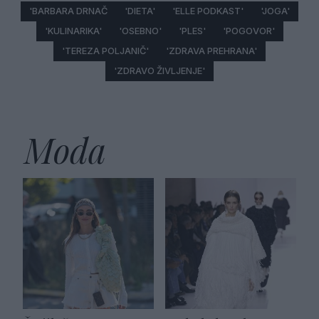
'BARBARA DRNAČ
'DIETA'
'ELLE PODKAST'
'JOGA'
'KULINARIKA'
'OSEBNO'
'PLES'
'POGOVOR'
'TEREZA POLJANIČ'
'ZDRAVA PREHRANA'
'ZDRAVO ŽIVLJENJE'
Moda