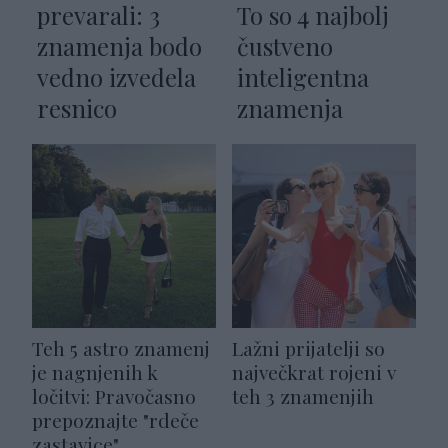
prevarali: 3
To so 4 najbolj
znamenja bodo
čustveno
vedno izvedela
inteligentna
resnico
znamenja
Teh 5 astro znamenj
Lažni prijatelji so
je nagnjenih k
največkrat rojeni v
ločitvi: Pravočasno
teh 3 znamenjih
prepoznajte "rdeče
zastavice"