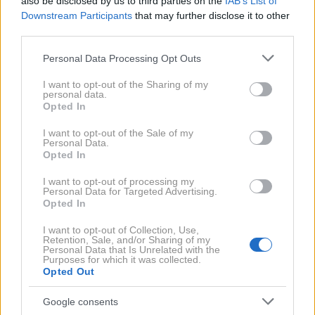
also be disclosed by us to third parties on the
IAB’s List of
Downstream Participants
that may further disclose it to other
third parties.
Please note that this website/app uses one or more Google
Personal Data Processing Opt Outs
services and may gather and store information including but
not limited to your visit or usage behaviour. You may click to
I want to opt-out of the Sharing of my
personal data.
grant or deny consent to Google and its third-party tags to
Opted In
use your data for below specified purposes in below Google
consent section.
I want to opt-out of the Sale of my
Personal Data.
ELLE testira: Najboljše sončne
Opted In
kreme za obraz, ki izboljšajo videz
I want to opt-out of processing my
Personal Data for Targeted Advertising.
kože in ne puščajo belih madežev
Opted In
I want to opt-out of Collection, Use,
Retention, Sale, and/or Sharing of my
Personal Data that Is Unrelated with the
Purposes for which it was collected.
Opted Out
Google consents