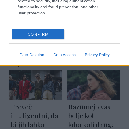
naravno barvo sivim
poletni trend ustnic,
related to security, including authentication
functionality and fraud prevention, and other
lasem? Dermatolog
ki je videti kot
user protection.
razkriva novo
sladek spomin iz
raziskavo
otroštva
CONFIRM
Spirituelle
Data Deletion
Data Access
Privacy Policy
Preveč
Razumejo vas
inteligentni, da
bolje kot
bi jih lahko
kdorkoli drug: